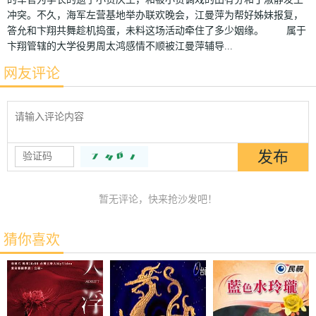
冲突。不久，海军左营基地举办联欢晚会，江曼萍为帮好姊妹报复，
答允和卞翔共舞趁机捣蛋，未料这场活动牵住了多少姻缘。 属于
卞翔管辖的大学役男周太鸿感情不顺被江曼萍辅导...
网友评论
暂无评论，快来抢沙发吧！
猜你喜欢