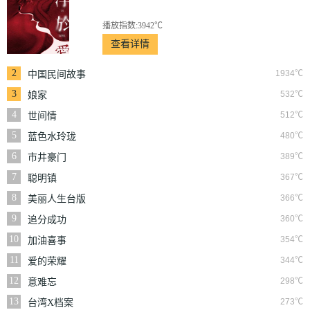
播放指数:3942℃
查看详情
2
1934℃
中国民间故事
3
532℃
娘家
4
512℃
世间情
5
480℃
蓝色水玲珑
6
389℃
市井豪门
7
367℃
聪明镇
8
366℃
美丽人生台版
9
360℃
追分成功
10
354℃
加油喜事
11
344℃
爱的荣耀
12
298℃
意难忘
13
273℃
台湾X档案