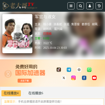
军官与淑女
主演：
钱小豪
涂善妮
张庭
焦恩俊
姜厚任
胡珮璉
导演：
胡明凯
羅列燊
状态：
已完结
豆瓣：0.0分
热度：3522 ℃
时间：
2025-10-04 23:30:03
在线播放4
在线播放6
|
温馨提示：
手机全屏播放请开启屏幕旋转功能！