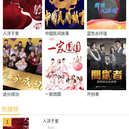
人浮于爱
中国民间故事
蓝色水玲珑
追分成功
一家团圆
开创者
热播榜
人浮于爱
1
&nb...