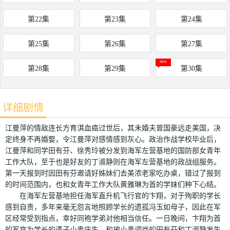
第22集
第23集
第24集
第25集
第26集
第27集
第28集
第29集
第30集
详细剧情
江曼萍的情敌连长方育淇血癌过世后，其未婚夫曾国豪远走美国，决
定终身不再婚娶，令江曼萍对感情感到灰心。政治作战学校毕业后，
江曼萍和同学田有芬、徐秀玲被分发到海军左营基地的国防部女青年
工作大队，至于也是好友的丁淑静则在海军左营基地的政战组服务。
第一天报到时因田有芬邀请好姊妹们去美浓老家吃办桌，错过了报到
的时间范围内，也和女青年工作大队黄雅琳为首的学妹们种下心结。
在海军左营基地担任海军直升机飞行官的卞翔，对于殉职的学长
感到自责，多年来毫无怨言地照顾学长的遗孤冯玉如母子，因此在军
区经常受到指点，幸好同袍学弟对他相当信任。一日晚间，卞翔为首
的军官为学长的遗子小贵庆生，和被小贵调戏的田有芬和丁淑静发生