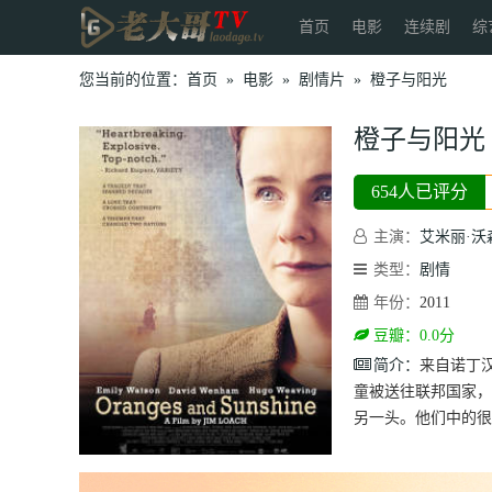
首页
电影
连续剧
综
您当前的位置：
首页
»
电影
»
剧情片
»
橙子与阳光
橙子与阳光
654人已评分
主演：
艾米丽·沃
类型：
剧情
年份：
2011
豆瓣：0.0分
简介：
来自诺丁
童被送往联邦国家，
另一头。他们中的很