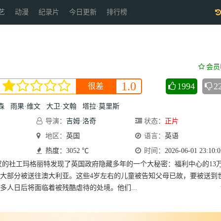
艺
动漫
纪录片
今日更新
排行榜
会员
1.0
1994
2
很差
森
雨果·维文
大卫·文翰
塔拉·莫里斯
导演：
吉姆·洛奇
状态：
正片
地区：
英国
语言：
英语
热度：3052 ℃
时间：
2026-06-01 23:10:0
汉的社工玛格丽特发现了英国政府隐藏多年的一个大秘密：福利中心的13
大部分被送往澳大利亚。这些4岁左右的儿童被告知父母已故，要被送到
多人日后将面临着被残酷虐待的处境。他们...