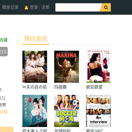
播放记录
登录
|
注册
猜你喜欢
收藏
215
W夫の目の前
玛丽娜
疯狂欲望
5
で犯された若
万儿
妻
世界
详情
四大美人之貂
足球妈妈
密会2007