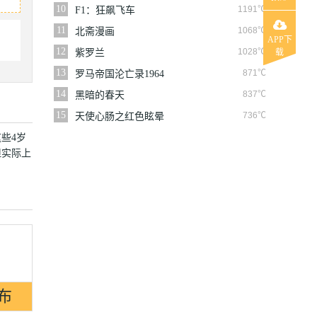
10
1191℃
F1：狂飙飞车
11
1068℃
北斋漫画
APP下
12
1028℃
紫罗兰
载
13
871℃
罗马帝国沦亡录1964
14
837℃
黑暗的春天
15
736℃
天使心肠之红色眩晕
些4岁
但实际上