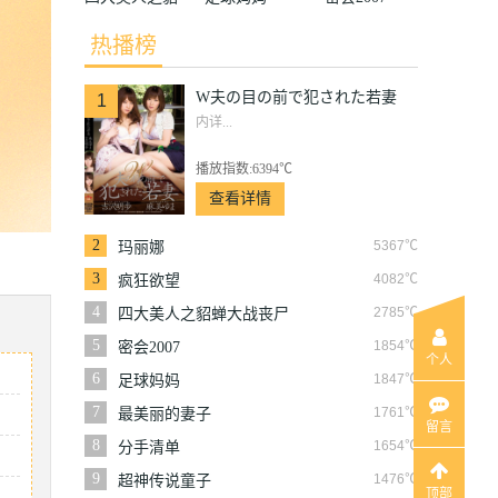
蝉大战丧尸
热播榜
W夫の目の前で犯された若妻
1
内详...
播放指数:6394℃
查看详情
2
5367℃
玛丽娜
3
4082℃
疯狂欲望
4
2785℃
四大美人之貂蝉大战丧尸
5
1854℃
密会2007
个人
6
1847℃
足球妈妈
7
1761℃
最美丽的妻子
留言
8
1654℃
分手清单
9
1476℃
超神传说童子
顶部