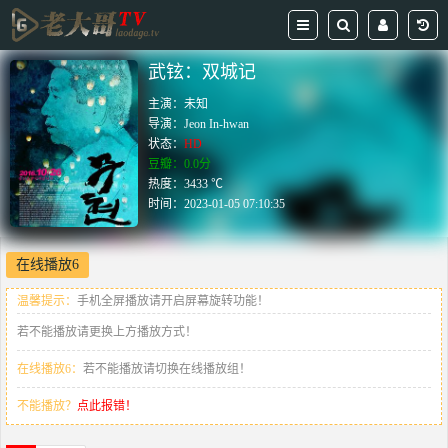
武铉：双城记
主演：
未知
导演：
Jeon In-hwan
状态：
HD
豆瓣：0.0分
热度：3433 ℃
时间：
2023-01-05 07:10:35
在线播放6
温馨提示：
手机全屏播放请开启屏幕旋转功能！
若不能播放请更换上方播放方式！
在线播放6：
若不能播放请切换在线播放组！
不能播放？
点此报错！