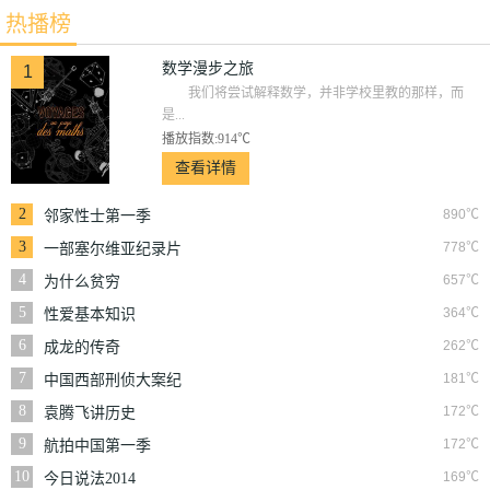
热播榜
数学漫步之旅
1
我们将尝试解释数学，并非学校里教的那样，而
是...
播放指数:914℃
查看详情
2
890℃
邻家性士第一季
3
778℃
一部塞尔维亚纪录片
4
657℃
为什么贫穷
5
364℃
性爱基本知识
6
262℃
成龙的传奇
7
181℃
中国西部刑侦大案纪
实
8
172℃
袁腾飞讲历史
9
172℃
航拍中国第一季
10
169℃
今日说法2014