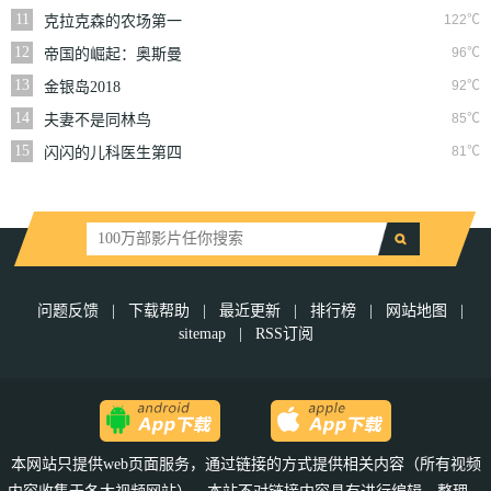
11
122℃
克拉克森的农场第一
季
12
96℃
帝国的崛起：奥斯曼
第一季
13
92℃
金银岛2018
14
85℃
夫妻不是同林鸟
15
81℃
闪闪的儿科医生第四
季
问题反馈
|
下载帮助
|
最近更新
|
排行榜
|
网站地图
|
sitemap
|
RSS订阅
本网站只提供web页面服务，通过链接的方式提供相关内容（所有视频