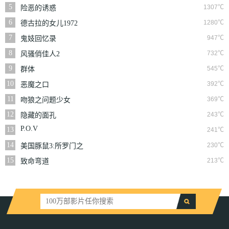
5
1307℃
险恶的诱惑
6
1280℃
德古拉的女儿1972
7
947℃
鬼妓回忆录
8
732℃
风骚俏佳人2
9
545℃
群体
10
392℃
恶魔之口
11
369℃
吻狼之问题少女
12
243℃
隐藏的面孔
P.O.V
13
241℃
14
230℃
美国豚鼠3:所罗门之
歌
15
213℃
致命弯道