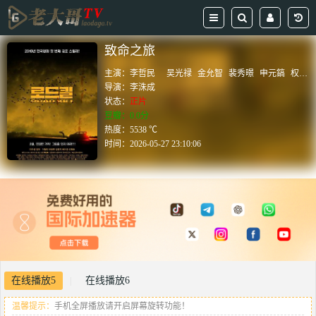
致命之旅
主演：
李哲民
吴光禄
金允智
裴秀暻
申元鎬
权芮恩
导演：
李洙成
状态：
正片
豆瓣：0.0分
热度：5538 ℃
时间：
2026-05-27 23:10:06
在线播放5
在线播放6
|
温馨提示：
手机全屏播放请开启屏幕旋转功能！