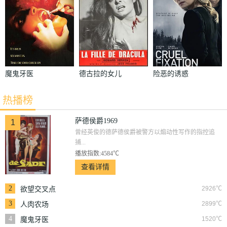
魔鬼牙医
德古拉的女儿
险恶的诱惑
1972
热播榜
萨德侯爵1969
1
曾经英俊的德萨德侯爵被警方以煽动性写作的指控追
捕...
播放指数:4584℃
查看详情
2
2926℃
欲望交叉点
3
2899℃
人肉农场
4
1520℃
魔鬼牙医