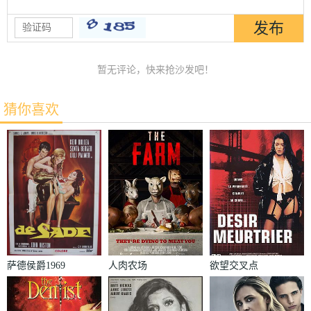
暂无评论，快来抢沙发吧！
猜你喜欢
萨德侯爵1969
人肉农场
欲望交叉点