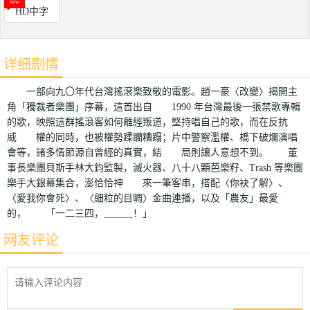
HD中字
详细剧情
一部向九〇年代台灣搖滾樂致敬的電影。趙一豪〈改變〉揭開主
角「獨裁者樂團」序幕，這首出自 1990 年台灣最後一張禁歌專輯
的歌，映照這群搖滾客如何離經叛道，堅持唱自己的歌，而在反抗
威 權的同時，也被權勢蹂躪糟蹋；片中警察濫權、橋下破爛演唱
會等，諸多情節源自曾經的真實，結 局則讓人意想不到。 董
事長樂團貝斯手林大鈞監製，滅火器、八十八顆芭樂籽、Trash 等樂團
樂手大銀幕集合，澎恰恰神 來一筆客串，搭配〈你袂了解〉、
〈愛我你會死〉、〈細粒的目睭〉金曲連播，以及「農友」最愛
的， 「一二三四，＿＿＿！」
网友评论