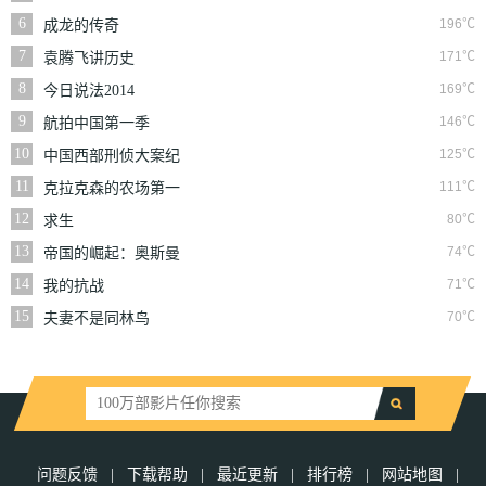
6
196℃
成龙的传奇
7
171℃
袁腾飞讲历史
8
169℃
今日说法2014
9
146℃
航拍中国第一季
10
125℃
中国西部刑侦大案纪
实
11
111℃
克拉克森的农场第一
季
12
80℃
求生
13
74℃
帝国的崛起：奥斯曼
第一季
14
71℃
我的抗战
15
70℃
夫妻不是同林鸟
问题反馈
|
下载帮助
|
最近更新
|
排行榜
|
网站地图
|