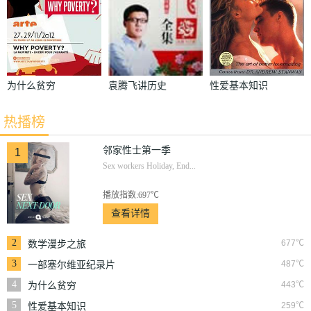
为什么贫穷
袁腾飞讲历史
性爱基本知识
热播榜
邻家性士第一季
1
Sex workers Holiday, End...
播放指数:697℃
查看详情
2
677℃
数学漫步之旅
3
487℃
一部塞尔维亚纪录片
4
443℃
为什么贫穷
5
259℃
性爱基本知识