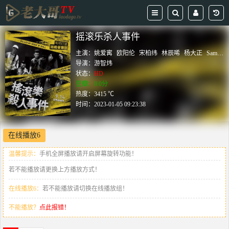
摇滚乐杀人事件
主演：
姚爱寗
欧阳伦
宋柏纬
林辰唏
杨大正
Sam
Ya
导演：
游智炜
状态：
HD
豆瓣：0.0分
热度：3415 ℃
时间：
2023-01-05 09:23:38
在线播放6
温馨提示：
手机全屏播放请开启屏幕旋转功能！
若不能播放请更换上方播放方式！
在线播放6：
若不能播放请切换在线播放组！
不能播放？
点此报错！