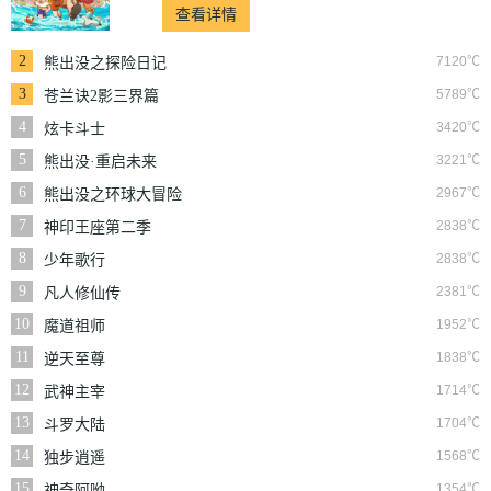
查看详情
2
7120℃
熊出没之探险日记
3
5789℃
苍兰诀2影三界篇
4
3420℃
炫卡斗士
5
3221℃
熊出没·重启未来
6
2967℃
熊出没之环球大冒险
7
2838℃
神印王座第二季
8
2838℃
少年歌行
9
2381℃
凡人修仙传
10
1952℃
魔道祖师
11
1838℃
逆天至尊
12
1714℃
武神主宰
13
1704℃
斗罗大陆
14
1568℃
独步逍遥
15
1354℃
神奇阿呦