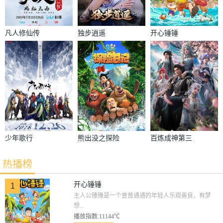
凡人修仙传
独步逍遥
开心锤锤
少年歌行
熊出没之探险
百炼成神第三
日记
季
热播榜
开心锤锤
1
主人公锤锤是一个普普通通的年轻人乐观善良，有梦
想...
播放指数:11144℃