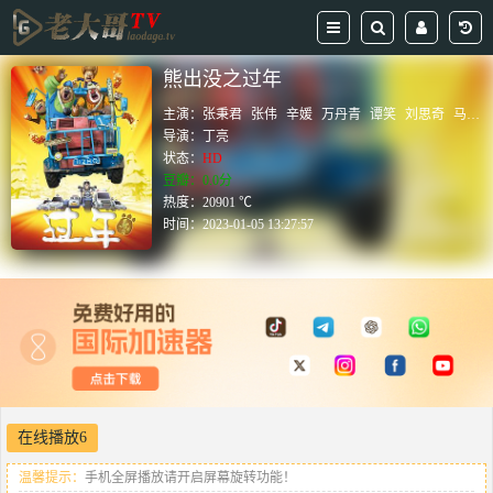
熊出没之过年
主演：
张秉君
张伟
辛媛
万丹青
谭笑
刘思奇
马浩伦
导演：
丁亮
状态：
HD
豆瓣：0.0分
热度：20901 ℃
时间：
2023-01-05 13:27:57
在线播放6
温馨提示：
手机全屏播放请开启屏幕旋转功能！