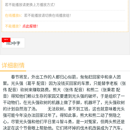
若不能播放请更换上方播放方式！
在线播放6：
若不能播放请切换在线播放组！
不能播放？
点此报错！
HD中字
详细剧情
春节将至，外出工作的人都归心似箭，匆匆赶回家中和亲人团
聚。光头强（葛平 配音）因为没钱买回家的车票，只能替李老板（张
伟 配音）砍树来赚取路费。熊大（张伟 配音）和熊二（张秉君 配
音）得知他们赖以生存的家园又要遭到光头强的破坏，于是组织了一
干动物们，在光头强砍树的机器上做了手脚，机器坏了，光头强砍树
的计划自然泡了汤。 无法砍树，拿不到工钱，这也就意味着光头
强可能今年没办法回家过年了。得知此事，熊大和熊二动了恻隐之
心，尽管光头强和他们平日里斗智斗勇，是一对冤家，但两头熊还是
决定在这个节骨眼上帮助他。它们将坏掉的伐木机改装成为了汽车，