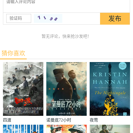
暂无评论，快来抢沙发吧！
猜你喜欢
四渡
诺曼底72小时
夜莺