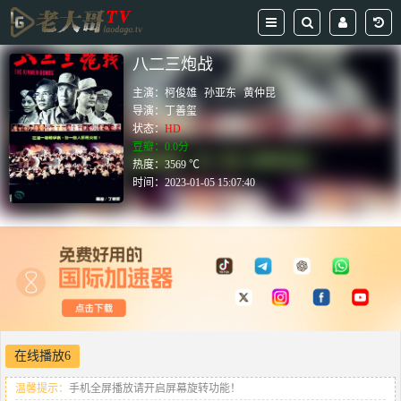
八二三炮战
主演：
柯俊雄
孙亚东
黄仲昆
导演：
丁善玺
状态：
HD
豆瓣：0.0分
热度：3569 ℃
时间：
2023-01-05 15:07:40
在线播放6
温馨提示：
手机全屏播放请开启屏幕旋转功能！