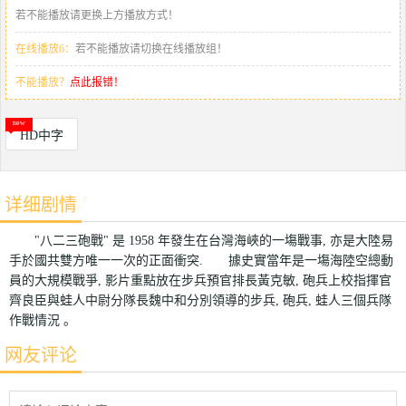
若不能播放请更换上方播放方式！
在线播放6：
若不能播放请切换在线播放组！
不能播放？
点此报错！
HD中字
详细剧情
"八二三砲戰" 是 1958 年發生在台灣海峽的一塲戰事, 亦是大陸易
手於國共雙方唯一一次的正面衝突. 據史實當年是一塲海陸空總動
員的大規模戰爭, 影片重點放在步兵預官排長黃克敏, 砲兵上校指揮官
齊良臣與蛙人中尉分隊長魏中和分別領導的步兵, 砲兵, 蛙人三個兵隊
作戰情況 。
网友评论