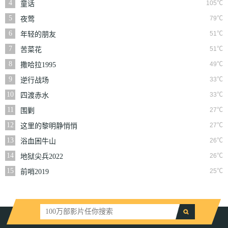
4
105℃
童话
5
79℃
夜莺
6
51℃
年轻的朋友
7
51℃
苦菜花
8
49℃
撒哈拉1995
9
33℃
逆行战场
10
33℃
四渡赤水
11
27℃
围剿
12
27℃
这里的黎明静悄悄
13
26℃
浴血困牛山
14
26℃
地狱尖兵2022
15
25℃
前哨2019