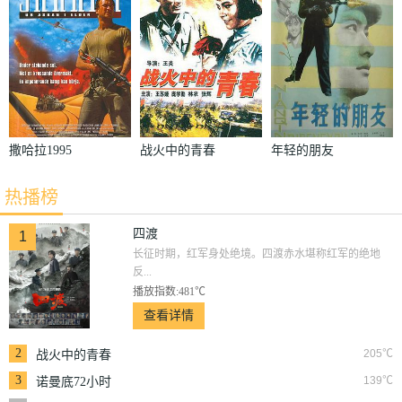
撒哈拉1995
战火中的青春
年轻的朋友
热播榜
四渡
1
长征时期，红军身处绝境。四渡赤水堪称红军的绝地
反...
播放指数:481℃
查看详情
2
205℃
战火中的青春
3
139℃
诺曼底72小时