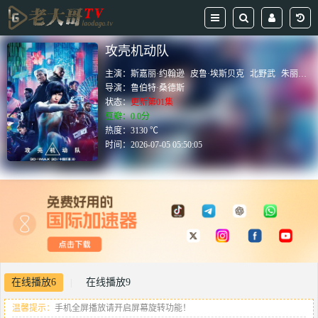
攻壳机动队
主演：
斯嘉丽·约翰逊
皮鲁·埃斯贝克
北野武
朱丽叶·比诺什
导演：
鲁伯特·桑德斯
状态：
更新第01集
豆瓣：0.0分
热度：3130 ℃
时间：
2026-07-05 05:50:05
在线播放6
在线播放9
|
温馨提示：
手机全屏播放请开启屏幕旋转功能！