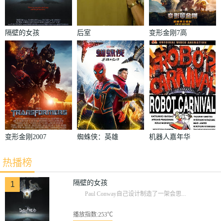
隔壁的女孩
后室
变形金刚7高
清无删减版
变形金刚2007
蜘蛛侠：英雄
机器人嘉年华
无归加长版
1987
热播榜
隔壁的女孩
1
Paul Conway自己设计制造了一架会思...
播放指数:253℃