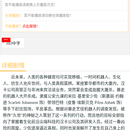
若不能播放请更换上方播放方式！
在线播放6：
若不能播放请切换在线播放组！
不能播放？
点此报错！
HD中字
详细剧情
近未来，人类的各种器官均可实现移植，一时间机器人、生化
人、仿生人充斥世间，与人类真假莫辨。某座繁华都市的大厦内，汉
卡公司高管正与非洲来宾洽谈业务，突然宴会变成血腥大屠杀，暴走
的机器人大开杀戒。隶属公安九课的米拉·基里安少佐（斯嘉丽·约翰
逊 Scarlett Johansson 饰）带领巴特（皮鲁·埃斯贝克 Pilou Asbæk 饰）
等手下赶往现场，平息事态。根据对暴走艺伎机器人的调查发现，被
称作“久世”的神秘之人策划了这一系列的行动，而且他的目标全部指
向了掌握着生化前沿尖端科技的汉卡公司及其研发人员。经过一番凶
险的周旋，少佐逐渐逼近真相，同时也渐渐解开了发生在自己身上的