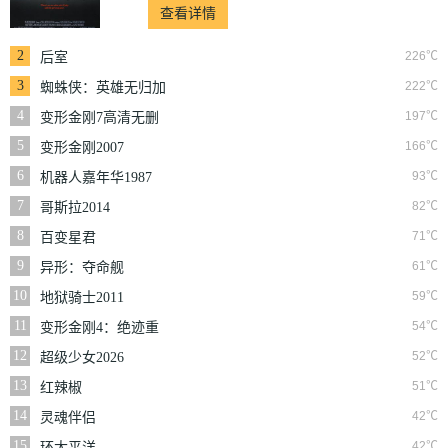
查看详情
2
226℃
后室
3
222℃
蜘蛛侠：英雄无归加
长版
4
197℃
变形金刚7高清无删
减版
5
166℃
变形金刚2007
6
93℃
机器人嘉年华1987
7
82℃
哥斯拉2014
8
71℃
百变星君
9
61℃
异形：夺命舰
10
59℃
地狱骑士2011
11
54℃
变形金刚4：绝迹重
生普通话版
12
52℃
超级少女2026
13
51℃
红辣椒
14
42℃
灵魂伴侣
15
42℃
环太平洋