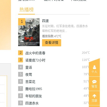
热播榜
四渡
1
长征时期，红军身处绝境。四渡赤水
堪称红军的绝地反...
播放指数:472℃
查看详情
2
204℃
战火中的青春
3
116℃
诺曼底72小时
4
103℃
童话
个人
5
79℃
夜莺
6
51℃
苦菜花
留言
7
49℃
撒哈拉1995
8
49℃
年轻的朋友
顶部
9
32℃
四渡赤水