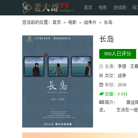
首页
电影
连续剧
综
您当前的位置：
首页
»
电影
»
战争片
»
长岛
长岛
900人已评分
主演：
李感
王
类型：
战争
年份：
2018
豆瓣：0.0分
简介：
噩运降临
走。 生活在一座岛