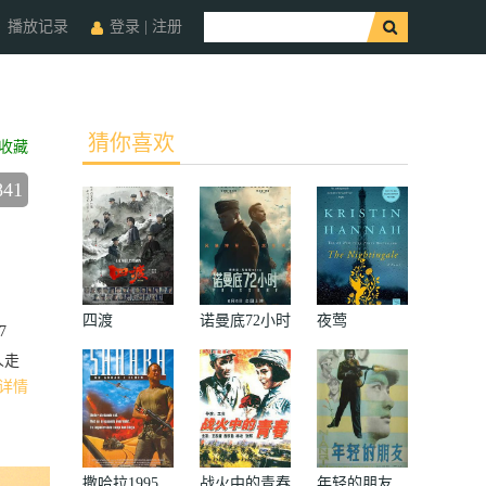
播放记录
登录
|
注册
猜你喜欢
收藏
841
四渡
诺曼底72小时
夜莺
7
人走
详情
撒哈拉1995
战火中的青春
年轻的朋友