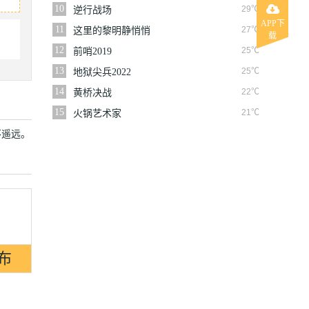
10
29℃
逆行战场
APP下
11
27℃
这里的黎明静悄悄
载
12
25℃
前哨2019
13
25℃
地狱尖兵2022
14
22℃
黄桥决战
15
21℃
火锅艺术家
遥远。