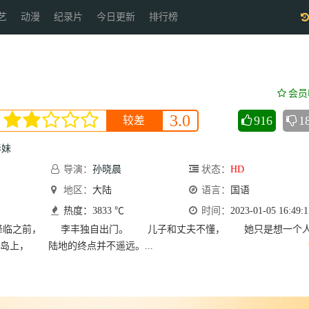
艺
动漫
纪录片
今日更新
排行榜
会员
3.0
916
1
较差
春妹
导演：
孙晓晨
状态：
HD
地区：
大陆
语言：
国语
热度：3833 ℃
时间：
2023-01-05 16:49:1
之前， 李丰独自出门。 儿子和丈夫不懂， 她只是想一个
上， 陆地的终点并不遥远。...