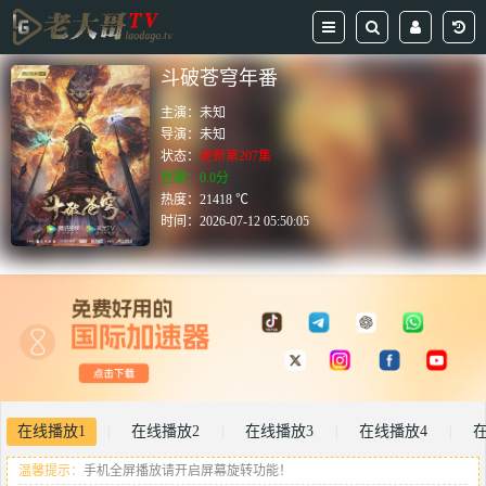
斗破苍穹年番
主演：
未知
导演：
未知
状态：
更新第207集
豆瓣：0.0分
热度：21418 ℃
时间：
2026-07-12 05:50:05
在线播放1
在线播放2
在线播放3
在线播放4
|
|
|
|
温馨提示：
手机全屏播放请开启屏幕旋转功能！