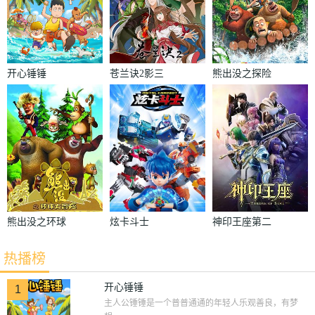
开心锤锤
苍兰诀2影三
熊出没之探险
界篇
日记
熊出没之环球
炫卡斗士
神印王座第二
大冒险
季
热播榜
开心锤锤
1
主人公锤锤是一个普普通通的年轻人乐观善良，有梦