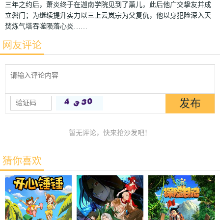
三年之约后，萧炎终于在迦南学院见到了薰儿，此后他广交挚友并成
立磐门；为继续提升实力以三上云岚宗为父复仇，他以身犯险深入天
焚炼气塔吞噬陨落心炎……
网友评论
暂无评论，快来抢沙发吧！
猜你喜欢