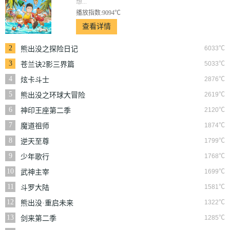
想...
播放指数:9094℃
查看详情
2
6033℃
熊出没之探险日记
3
5033℃
苍兰诀2影三界篇
4
2876℃
炫卡斗士
5
2619℃
熊出没之环球大冒险
6
2120℃
神印王座第二季
7
1874℃
魔道祖师
8
1799℃
逆天至尊
9
1768℃
少年歌行
10
1699℃
武神主宰
11
1581℃
斗罗大陆
12
1322℃
熊出没·重启未来
13
1285℃
剑来第二季