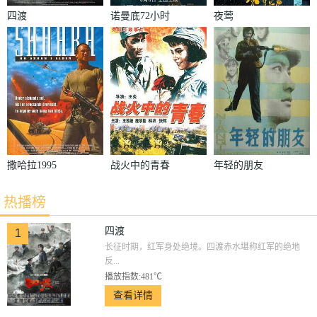
四渡
诺曼底72小时
夜莺
撒哈拉1995
战火中的青春
年轻的朋友
热播榜
四渡
1
长征时期，红军身处绝境。四渡赤水堪称红军的绝地
反...
播放指数:481℃
查看详情