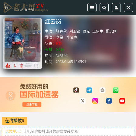
红云岗
主演：
张春秋
刘玉铭
原光
王信生
杨志刚
导演：
李昂
李文虎
状态：
HD
豆瓣：0.0分
热度：3468 ℃
时间：
2023-01-05 18:05:21
在线播放6
温馨提示：
手机全屏播放请开启屏幕旋转功能！