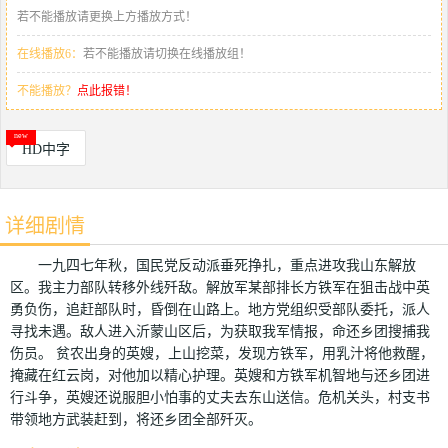
若不能播放请更换上方播放方式！
在线播放6：
若不能播放请切换在线播放组！
不能播放？
点此报错！
HD中字
详细剧情
一九四七年秋，国民党反动派垂死挣扎，重点进攻我山东解放
区。我主力部队转移外线歼敌。解放军某部排长方铁军在狙击战中英
勇负伤，追赶部队时，昏倒在山路上。地方党组织受部队委托，派人
寻找未遇。敌人进入沂蒙山区后，为获取我军情报，命还乡团搜捕我
伤员。 贫农出身的英嫂，上山挖菜，发现方铁军，用乳汁将他救醒，
掩藏在红云岗，对他加以精心护理。英嫂和方铁军机智地与还乡团进
行斗争，英嫂还说服胆小怕事的丈夫去东山送信。危机关头，村支书
带领地方武装赶到，将还乡团全部歼灭。