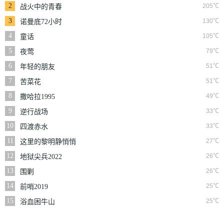
2
205℃
战火中的青春
3
130℃
诺曼底72小时
4
105℃
童话
5
79℃
夜莺
6
51℃
年轻的朋友
7
51℃
苦菜花
8
49℃
撒哈拉1995
9
33℃
逆行战场
10
33℃
四渡赤水
11
27℃
这里的黎明静悄悄
12
26℃
地狱尖兵2022
13
26℃
围剿
14
25℃
前哨2019
15
25℃
浴血困牛山