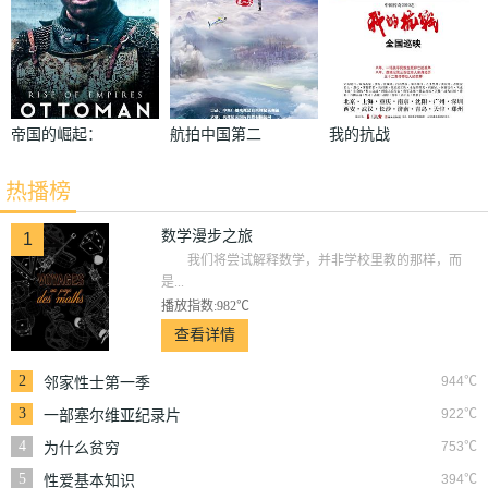
帝国的崛起：
航拍中国第二
我的抗战
奥斯曼第一季
季
热播榜
数学漫步之旅
1
我们将尝试解释数学，并非学校里教的那样，而
是...
播放指数:982℃
查看详情
2
944℃
邻家性士第一季
3
922℃
一部塞尔维亚纪录片
4
753℃
为什么贫穷
5
394℃
性爱基本知识