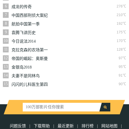
6
276℃
成龙的传奇
7
210℃
中国西部刑侦大案纪
实
8
192℃
航拍中国第一季
9
175℃
袁腾飞讲历史
10
170℃
今日说法2014
11
128℃
克拉克森的农场第一
季
12
97℃
帝国的崛起：奥斯曼
第一季
13
95℃
金银岛2018
14
91℃
夫妻不是同林鸟
15
90℃
闪闪的儿科医生第四
季
问题反馈
|
下载帮助
|
最近更新
|
排行榜
|
网站地图
|