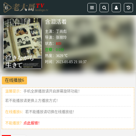
含泪活着
主演：
丁尚彪
导演：
张丽玲
状态：
HD
豆瓣：0.0分
热度：3629 ℃
时间：
2023-01-05 21:10:37
在线播放6
温馨提示：
手机全屏播放请开启屏幕旋转功能！
若不能播放请更换上方播放方式！
在线播放6：
若不能播放请切换在线播放组！
不能播放？
点此报错！