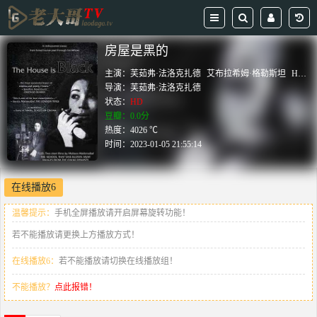
房屋是黑的
主演：
芙茹弗·法洛克扎德
艾布拉希姆·格勒斯坦
Hossein Mansouri
导演：
芙茹弗·法洛克扎德
状态：
HD
豆瓣：0.0分
热度：4026 ℃
时间：
2023-01-05 21:55:14
在线播放6
温馨提示：
手机全屏播放请开启屏幕旋转功能！
若不能播放请更换上方播放方式！
在线播放6：
若不能播放请切换在线播放组！
不能播放？
点此报错！