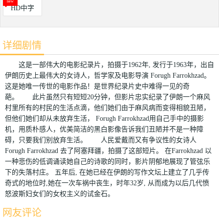
HD中字
详细剧情
这是一部伟大的电影纪录片，拍摄于1962年, 发行于1963年，出自
伊朗历史上最伟大的女诗人，哲学家及电影导演 Forugh Farrokhzad。
这是她唯一传世的电影作品！是世界纪录片史中难得一见的奇
葩。 此片虽然只有短短20分钟，但影片忠实纪录了伊朗一个麻风
村里所有的村民的生活点滴，他们她们由于麻风病而变得相貌丑陋，
但他们她们却从未放弃生活， Forugh Farrokhzad用自己手中的摄影
机，用质朴感人，优美简洁的黑白影像告诉我们丑陋并不是一种障
碍，只要我们别放弃生活。 人民爱戴而又有争议性的女诗人
Forugh Farrokhzad 去了阿塞拜疆，拍摄了这部短片。 在Farrokhzad 以
一种悲伤的低调诵读她自己的诗歌的同时，影片阴郁地展现了管弦乐
下的失落村庄。 五年后, 在她已经在伊朗的写作文坛上建立了几乎传
奇式的地位时,她在一次车祸中丧生，时年32岁, 从而成为以后几代愤
怒波斯妇女们的女权主义的试金石。
网友评论