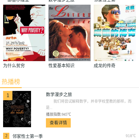
纪录片
季
为什么贫穷
性爱基本知识
成龙的传奇
热播榜
数学漫步之旅
1
我们将尝试解释数学，并非学校里教的那样，而
是...
播放指数:945℃
查看详情
2
918℃
邻家性士第一季