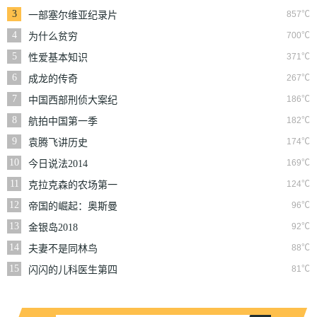
3
857℃
一部塞尔维亚纪录片
4
700℃
为什么贫穷
5
371℃
性爱基本知识
6
267℃
成龙的传奇
7
186℃
中国西部刑侦大案纪
实
8
182℃
航拍中国第一季
9
174℃
袁腾飞讲历史
10
169℃
今日说法2014
11
124℃
克拉克森的农场第一
季
12
96℃
帝国的崛起：奥斯曼
第一季
13
92℃
金银岛2018
14
88℃
夫妻不是同林鸟
15
81℃
闪闪的儿科医生第四
季