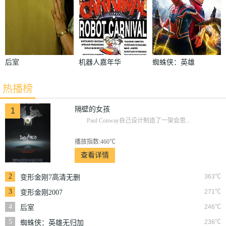
后室
机器人嘉年华
蜘蛛侠：英雄
1987
无归加长版
热播榜
隔壁的女孩
1
Paul Conway自己设计制造了一架会思...
播放指数:460℃
查看详情
2
363℃
变形金刚7高清无删
减版
3
271℃
变形金刚2007
4
246℃
后室
5
236℃
蜘蛛侠：英雄无归加