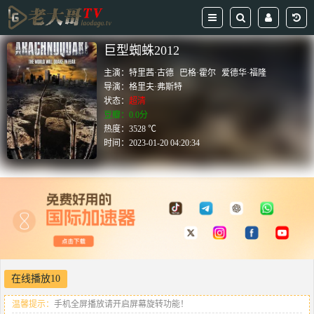
巨型蜘蛛2012
主演：
特里茜·古德
巴格·霍尔
爱德华·福隆
导演：
格里夫·弗斯特
状态：
超清
豆瓣：0.0分
热度：3528 ℃
时间：
2023-01-20 04:20:34
在线播放10
温馨提示：
手机全屏播放请开启屏幕旋转功能！