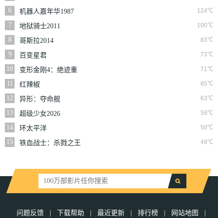
长版
6
124℃
机器人嘉年华1987
7
100℃
地狱骑士2011
8
83℃
哥斯拉2014
9
73℃
百变星君
10
71℃
变形金刚4：绝迹重
生普通话版
11
65℃
红辣椒
12
63℃
异形：夺命舰
13
59℃
超级少女2026
14
50℃
环太平洋
15
49℃
铁血战士：杀戮之王
问题反馈
|
下载帮助
|
最近更新
|
排行榜
|
网站地图
|