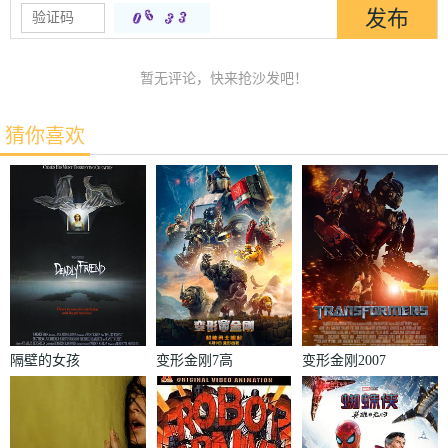
暂无评论，快来抢沙发吧！
猜你喜欢
隔壁的女孩
变形金刚7高
变形金刚2007
清无删减版