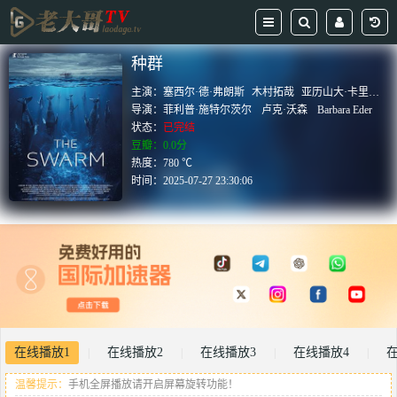
种群
主演：
塞西尔·德·弗朗斯
木村拓哉
亚历山大·卡里姆
莉
导演：
菲利普·施特尔茨尔
卢克·沃森
Barbara Eder
状态：
已完结
豆瓣：0.0分
热度：780 ℃
时间：
2025-07-27 23:30:06
在线播放1
在线播放2
在线播放3
在线播放4
|
|
|
|
温馨提示：
手机全屏播放请开启屏幕旋转功能！