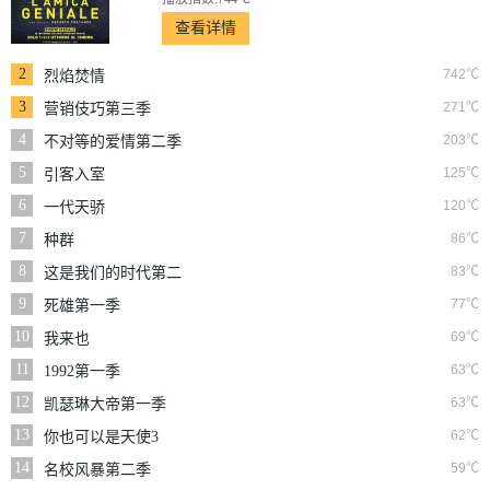
查看详情
2
742℃
烈焰焚情
3
271℃
营销伎巧第三季
4
203℃
不对等的爱情第二季
5
125℃
引客入室
6
120℃
一代天骄
7
86℃
种群
8
83℃
这是我们的时代第二
季
9
77℃
死雄第一季
10
69℃
我来也
11
63℃
1992第一季
12
63℃
凯瑟琳大帝第一季
13
62℃
你也可以是天使3
14
59℃
名校风暴第二季