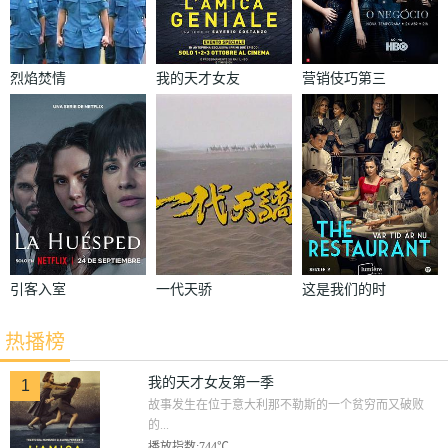
烈焰焚情
我的天才女友
营销伎巧第三
第一季
季
引客入室
一代天骄
这是我们的时
代第二季
热播榜
我的天才女友第一季
1
故事发生在位于意大利那不勒斯的一个贫穷而又破败
的...
播放指数:744℃