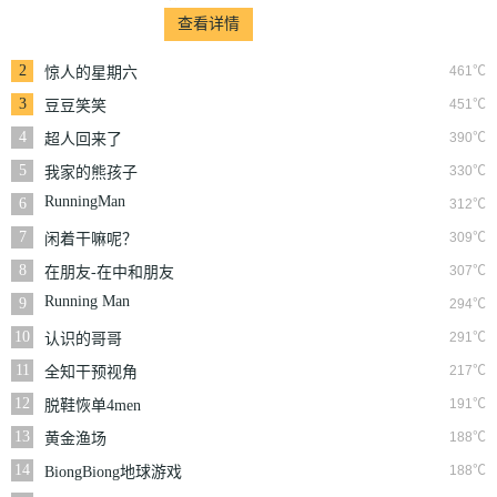
查看详情
2
461℃
惊人的星期六
3
451℃
豆豆笑笑
4
390℃
超人回来了
5
330℃
我家的熊孩子
RunningMan
6
312℃
7
309℃
闲着干嘛呢？
8
307℃
在朋友-在中和朋友
们
Running Man
9
294℃
10
291℃
认识的哥哥
11
217℃
全知干预视角
12
191℃
脱鞋恢单4men
13
188℃
黄金渔场
14
188℃
BiongBiong地球游戏
厅第三季