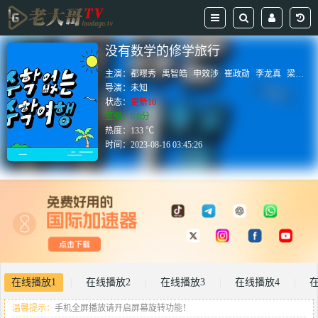
没有数学的修学旅行
主演：
都暻秀
禹智皓
申效涉
崔政勋
李龙真
梁世灿
导演：
未知
状态：
更新10
豆瓣：0.0分
热度：133 ℃
时间：
2023-08-16 03:45:26
在线播放1
在线播放2
在线播放3
在线播放4
|
|
|
|
温馨提示：
手机全屏播放请开启屏幕旋转功能！