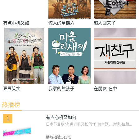
有点心机又如
惊人的星期六
超人回来了
何
豆豆笑笑
我家的熊孩子
在朋友-在中
和朋友们
热播榜
有点心机又如何
1
日本节目以“有点心机又如何”作为主题，邀请5位颇...
播放指数:513℃