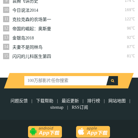
9
174℃
袁腾飞讲历史
10
169℃
今日说法2014
11
122℃
克拉克森的农场第一
季
12
96℃
帝国的崛起：奥斯曼
第一季
13
92℃
金银岛2018
14
87℃
夫妻不是同林鸟
15
81℃
闪闪的儿科医生第四
季
问题反馈
|
下载帮助
|
最近更新
|
排行榜
|
网站地图
|
sitemap
|
RSS订阅