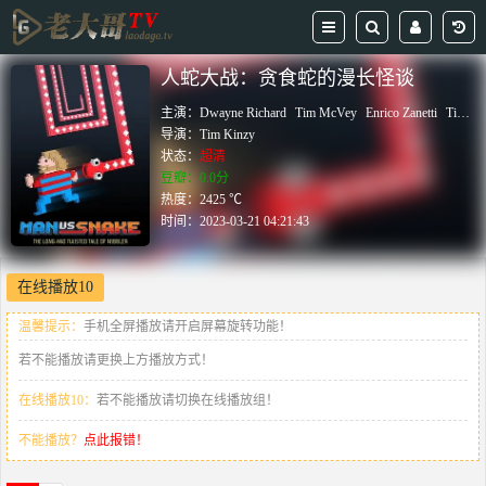
人蛇大战：贪食蛇的漫长怪谈
主演：
Dwayne Richard
Tim McVey
Enrico Zanetti
Tina McVey
导演：
Tim Kinzy
状态：
超清
豆瓣：0.0分
热度：2425 ℃
时间：
2023-03-21 04:21:43
在线播放10
温馨提示：
手机全屏播放请开启屏幕旋转功能！
若不能播放请更换上方播放方式！
在线播放10：
若不能播放请切换在线播放组！
不能播放？
点此报错！