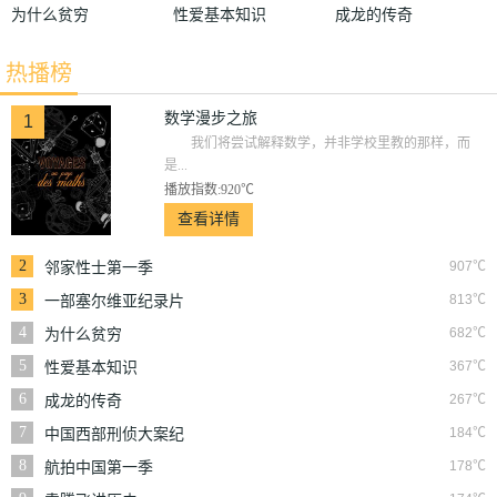
为什么贫穷
性爱基本知识
成龙的传奇
热播榜
数学漫步之旅
1
我们将尝试解释数学，并非学校里教的那样，而
是...
播放指数:920℃
查看详情
2
907℃
邻家性士第一季
3
813℃
一部塞尔维亚纪录片
4
682℃
为什么贫穷
5
367℃
性爱基本知识
6
267℃
成龙的传奇
7
184℃
中国西部刑侦大案纪
实
8
178℃
航拍中国第一季