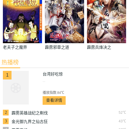
老夫子之魔界
霹雳邪章之道
霹雳兵烽决之
梦战记粤语
劫龙战
玄象裂变
热播榜
台湾好吃惊
1
...
播放指数:84℃
查看详情
2
52℃
霹雳英雄战纪之刜伐
世界
3
43℃
金光御九界之仙古狂
涛