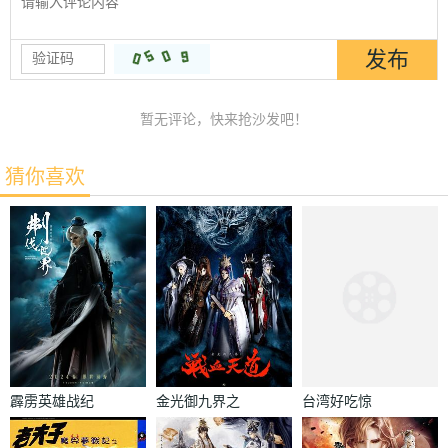
暂无评论，快来抢沙发吧！
猜你喜欢
霹雳英雄战纪
金光御九界之
台湾好吃惊
之刜伐世界
战血天道