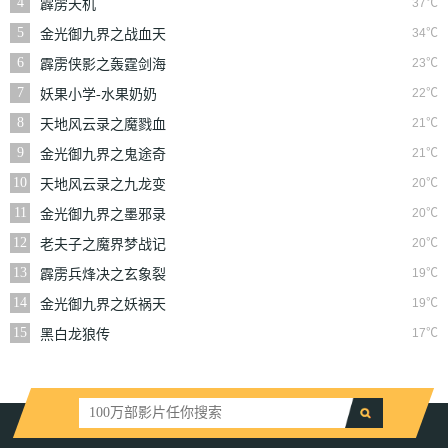
4
37℃
霹雳天机
5
34℃
金光御九界之战血天
道
6
23℃
霹雳侠影之轰霆剑海
录
7
22℃
妖果小学-水果奶奶
的大秘密
8
21℃
天地风云录之魔戮血
战
9
21℃
金光御九界之鬼途奇
行录
10
20℃
天地风云录之九龙变
11
20℃
金光御九界之墨邪录
12
20℃
老夫子之魔界梦战记
粤语
13
19℃
霹雳兵烽决之玄象裂
变
14
19℃
金光御九界之妖祸天
劫
15
17℃
黑白龙狼传