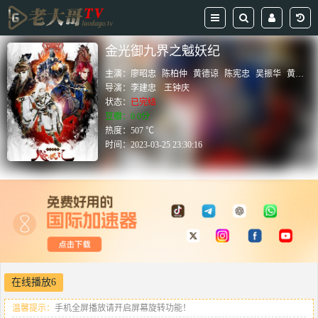
金光御九界之魆妖纪
主演：
廖昭忠
陈柏仲
黄德谅
陈宪忠
吴振华
黄燕飞
导演：
李建忠
王钟庆
状态：
已完结
豆瓣：0.0分
热度：507 ℃
时间：
2023-03-25 23:30:16
在线播放6
温馨提示：
手机全屏播放请开启屏幕旋转功能！