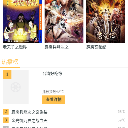
老夫子之魔界
霹雳兵烽决之
霹雳玄蒙纪
梦战记粤语
玄象裂变
热播榜
台湾好吃惊
1
...
播放指数:85℃
查看详情
2
68℃
霹雳兵烽决之玄象裂
变
3
59℃
金光御九界之战血天
道