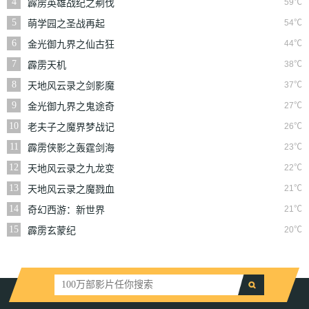
4
59℃
霹雳英雄战纪之刜伐
世界
5
54℃
萌学园之圣战再起
6
44℃
金光御九界之仙古狂
涛
7
38℃
霹雳天机
8
37℃
天地风云录之剑影魔
踪
9
27℃
金光御九界之鬼途奇
行录
10
26℃
老夫子之魔界梦战记
粤语
11
23℃
霹雳侠影之轰霆剑海
录
12
22℃
天地风云录之九龙变
13
21℃
天地风云录之魔戮血
战
14
21℃
奇幻西游：新世界
15
20℃
霹雳玄蒙纪