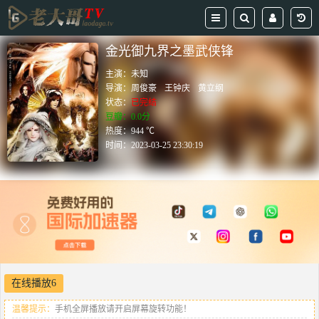
金光御九界之墨武侠锋
主演：
未知
导演：
周俊豪
王钟庆
黄立纲
状态：
已完结
豆瓣：0.0分
热度：944 ℃
时间：
2023-03-25 23:30:19
在线播放6
温馨提示：
手机全屏播放请开启屏幕旋转功能！