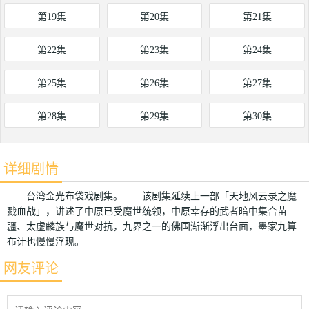
第19集
第20集
第21集
第22集
第23集
第24集
第25集
第26集
第27集
第28集
第29集
第30集
详细剧情
台湾金光布袋戏剧集。 该剧集延续上一部「天地风云录之魔
戮血战」，讲述了中原已受魔世统领，中原幸存的武者暗中集合苗
疆、太虚麟族与魔世对抗，九界之一的佛国渐渐浮出台面，墨家九算
布计也慢慢浮现。
网友评论