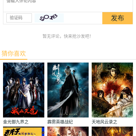
暂无评论，快来抢沙发吧！
猜你喜欢
金光御九界之
霹雳英雄战纪
天地风云录之
战血天道
之刜伐世界
剑影魔踪