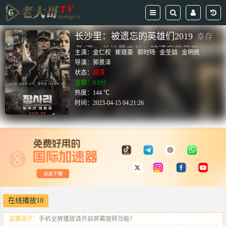
长沙里：被遗忘的英雄们2019
幸存
者(港) , 长沙里之战：被遗忘的英雄(台)
主演：
金仁权
崔珉豪
郭时旸
金圣喆
金明民
导演：
郭景泽
状态：
超清
豆瓣：0.0分
热度：144 ℃
时间：
2023-04-15 04:21:26
在线播放10
温馨提示：
手机全屏播放请开启屏幕旋转功能！