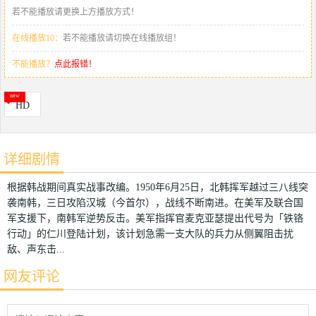
若不能播放请更换上方播放方式！
在线播放10：
若不能播放请切换在线播放组！
不能播放？
点此报错！
HD
详细剧情
根据韩战期间真实战事改编。1950年6月25日，北韩挥军越过三八线突
袭南韩，三日攻陷汉城（今首尔），战线不断南进。在美军及联合国
军支援下，南韩军逆势反击。美军指挥官麦克亚瑟提出代号为「铁铬
行动」的仁川登陆计划，该计划急需一支大队的兵力从侧翼阻击扰
敌、声东击...
网友评论