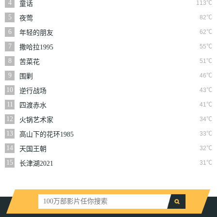
4
113℃
童话
5
82℃
夜莺
6
62℃
年轻的朋友
7
55℃
撒哈拉1995
8
51℃
苦菜花
9
46℃
围剿
10
43℃
逆行战场
11
41℃
四渡赤水
12
34℃
火锅艺术家
13
33℃
高山下的花环1985
14
32℃
天国王朝
15
31℃
长津湖2021