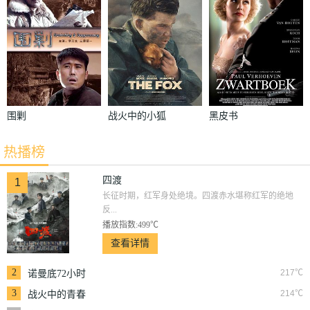
围剿
战火中的小狐
黑皮书
狸
热播榜
四渡
1
长征时期，红军身处绝境。四渡赤水堪称红军的绝地
反...
播放指数:499℃
查看详情
2
217℃
诺曼底72小时
3
214℃
战火中的青春