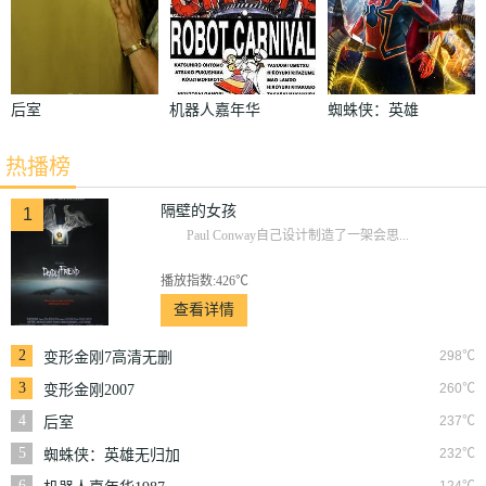
后室
机器人嘉年华
蜘蛛侠：英雄
1987
无归加长版
热播榜
隔壁的女孩
1
Paul Conway自己设计制造了一架会思...
播放指数:426℃
查看详情
2
298℃
变形金刚7高清无删
减版
3
260℃
变形金刚2007
4
237℃
后室
5
232℃
蜘蛛侠：英雄无归加
长版
6