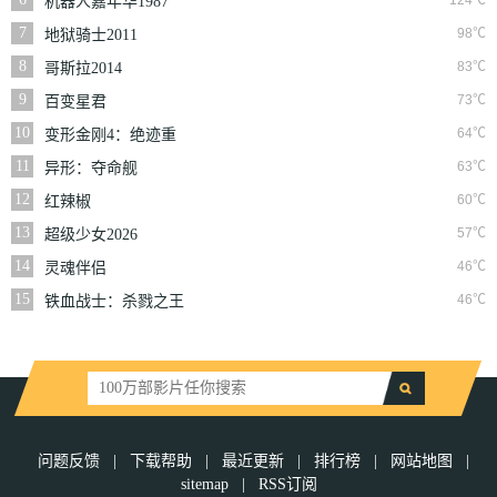
124℃
机器人嘉年华1987
7
98℃
地狱骑士2011
8
83℃
哥斯拉2014
9
73℃
百变星君
10
64℃
变形金刚4：绝迹重
生普通话版
11
63℃
异形：夺命舰
12
60℃
红辣椒
13
57℃
超级少女2026
14
46℃
灵魂伴侣
15
46℃
铁血战士：杀戮之王
问题反馈
|
下载帮助
|
最近更新
|
排行榜
|
网站地图
|
sitemap
|
RSS订阅