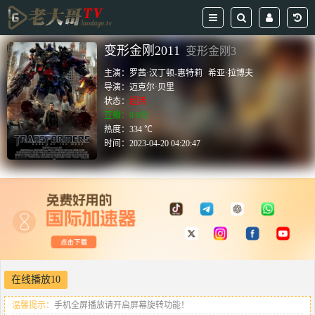
变形金刚2011
变形金刚3
主演：
罗茜·汉丁顿-惠特莉
希亚·拉博夫
导演：
迈克尔·贝里
状态：
超清
豆瓣：0.0分
热度：334 ℃
时间：
2023-04-20 04:20:47
在线播放10
温馨提示：
手机全屏播放请开启屏幕旋转功能！