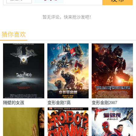
暂无评论，快来抢沙发吧！
猜你喜欢
隔壁的女孩
变形金刚7高
变形金刚2007
清无删减版