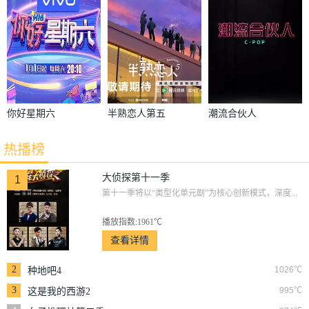
你好星期六
半熟恋人第五
潮流合伙人
季
热播榜
大侦探第十一季
1
第十一季将以“类型化单元剧”为核心创新模式，深度...
播放指数:1961℃
查看详情
2
1026℃
种地吧4
3
995℃
这是我的西游2