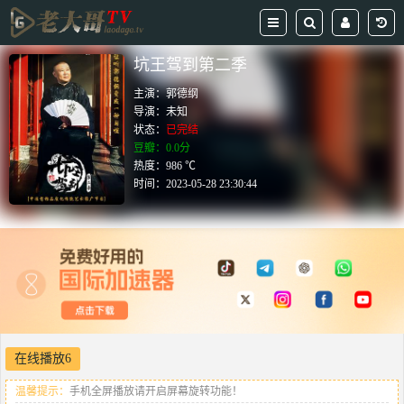
坑王驾到第二季
主演：
郭德纲
导演：
未知
状态：
已完结
豆瓣：0.0分
热度：986 ℃
时间：
2023-05-28 23:30:44
在线播放6
温馨提示：
手机全屏播放请开启屏幕旋转功能！