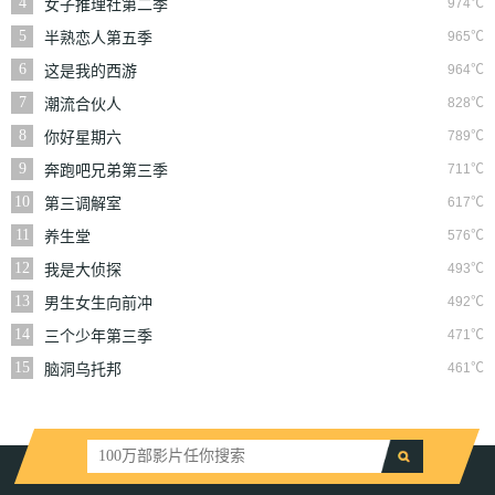
4
974℃
女子推理社第二季
5
965℃
半熟恋人第五季
6
964℃
这是我的西游
7
828℃
潮流合伙人
8
789℃
你好星期六
9
711℃
奔跑吧兄弟第三季
10
617℃
第三调解室
11
576℃
养生堂
12
493℃
我是大侦探
13
492℃
男生女生向前冲
14
471℃
三个少年第三季
15
461℃
脑洞乌托邦