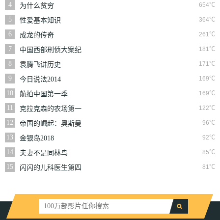
4
654℃
为什么贫穷
5
364℃
性爱基本知识
6
261℃
成龙的传奇
7
181℃
中国西部刑侦大案纪
实
8
171℃
袁腾飞讲历史
9
169℃
今日说法2014
10
169℃
航拍中国第一季
11
122℃
克拉克森的农场第一
季
12
96℃
帝国的崛起：奥斯曼
第一季
13
92℃
金银岛2018
14
85℃
夫妻不是同林鸟
15
81℃
闪闪的儿科医生第四
季