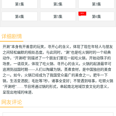
第1集
第2集
第3集
第4集
第5集
第6集
详细剧情
开涮”本身有开善意的玩笑，寻开心的含义，体现了现在年轻人与朋友
之间轻松幽默的相处态度。与此同时，“涮”也是吃火锅时的一个经典
动作，“开涮吧”则描述了一个朋友们聚在一起吃火锅，开始动筷子的
场景，一语双关，体现了吃火锅、寻开心的含义。火锅的起源最早可
追溯到战国时期——人们以陶罐为锅，蒸煮食材，是中国独创的美食
之一。如今，火锅已经成为了我国受众最广的美食之一。肥牛一下
锅，生活变洒脱；毛肚等7秒，诸事全变好；不管遇到啥事，吃顿火锅
“开涮吧”……节目将通过锅的形式，串起南北地域饮食文化的意义，
呈现出地域的味道、
网友评论