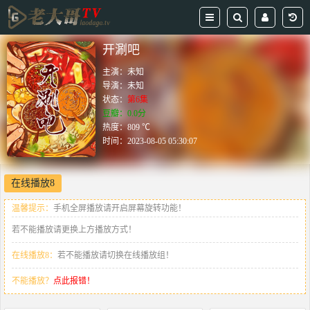
开涮吧
主演：
未知
导演：
未知
状态：
第6集
豆瓣：0.0分
热度：809 ℃
时间：
2023-08-05 05:30:07
在线播放8
温馨提示：
手机全屏播放请开启屏幕旋转功能！
若不能播放请更换上方播放方式！
在线播放8：
若不能播放请切换在线播放组！
不能播放？
点此报错！