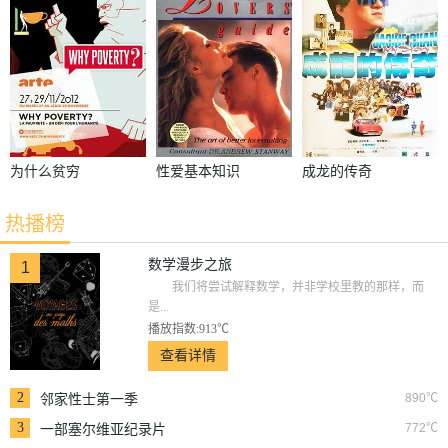
为什么贫穷
性爱基本知识
成龙的传奇
热播榜
数学漫步之旅
1
我们将尝试解释数学，并非学校里教的那样，而
是...
播放指数:913℃
查看详情
2
890℃
邻家性士第一季
3
772℃
一部塞尔维亚纪录片