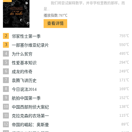
我们将尝试解释数学，并非学校里教的那样，而
是...
播放指数:797℃
查看详情
2
755℃
邻家性士第一季
3
550℃
一部塞尔维亚纪录片
4
495℃
为什么贫穷
5
294℃
性爱基本知识
6
249℃
成龙的传奇
7
171℃
袁腾飞讲历史
8
169℃
今日说法2014
9
152℃
航拍中国第一季
10
138℃
中国西部刑侦大案纪
实
11
115℃
克拉克森的农场第一
季
12
89℃
帝国的崛起：奥斯曼
第一季