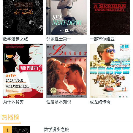
数学漫步之旅
邻家性士第一
一部塞尔维亚
季
纪录片
为什么贫穷
性爱基本知识
成龙的传奇
热播榜
数学漫步之旅
1