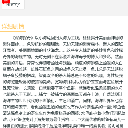
HD中字
详细剧情
《深海探奇》以小海龟回归大海为主线，徐徐揭开美丽而神秘的
海洋面纱……色彩缤纷的珊瑚礁、无边无际的海带森林、迷人的西班
牙舞者、美丽而脆弱的叶状海龙……这些令人惊奇的美妙景色和珍稀
奇异的海底生物，无时无刻不在诉说着海洋母亲的博大和多彩。然而
美丽的背后，常常也伴随着凶险与残酷。顽皮的海狮遇上凶狠的大白
鲨而在劫难逃，雄性石斑鱼之间的战争永无止尽，鱼儿总是无法逃脱
蝎子鱼狡猾的把戏，智勇双全的杀人鲸总是不经意的出现，毒性极强
的海蛇能轻易的使猎物毙命，宽吻海豚妈妈为保护宝宝而与鲨鱼展开
殊死较量，长须鲸一口就能吞下整个鱼群，就连看似温柔美丽的水母
也能杀人于无形……捕食与被捕食的画面每天都在上演，自然法则让
海洋生物世世代代的不断繁衍、生息和消亡。同样，海洋世界里也存
在和谐与安宁：看似凶狠丑陋的虎鲨也有作为母亲温柔的一面; 印鱼会
清洁鳐鱼身上的寄生虫作为免费搭乘的回报; 水母庇护着小鱼们逃脱劫
难; 小丑鱼也找到了海葵做为最佳搭档……巨大而优雅的鳐鱼有鸟儿一
样自由的翅膀; 胖胖的海牛竟是海洋哺乳类中唯一的素食者; 聪明可爱