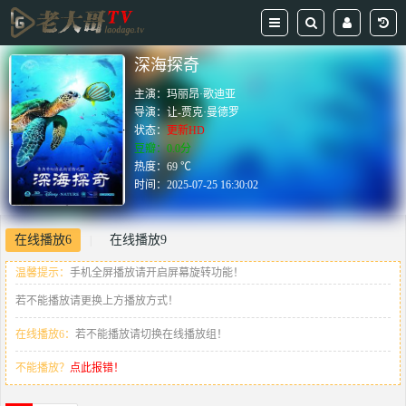
深海探奇
主演：
玛丽昂·歌迪亚
导演：
让-贾克·曼德罗
状态：
更新HD
豆瓣：0.0分
热度：69 ℃
时间：
2025-07-25 16:30:02
在线播放6
在线播放9
|
温馨提示：
手机全屏播放请开启屏幕旋转功能！
若不能播放请更换上方播放方式！
在线播放6：
若不能播放请切换在线播放组！
不能播放？
点此报错！