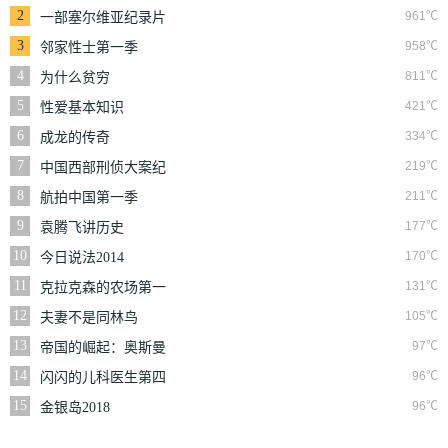
2
961℃
一部塞尔维亚纪录片
3
958℃
邻家性士第一季
4
811℃
为什么贫穷
5
421℃
性爱基本知识
6
334℃
成龙的传奇
7
219℃
中国西部刑侦大案纪
实
8
211℃
航拍中国第一季
9
177℃
袁腾飞讲历史
10
170℃
今日说法2014
11
131℃
克拉克森的农场第一
季
12
105℃
夫妻不是同林鸟
13
97℃
帝国的崛起：奥斯曼
第一季
14
96℃
闪闪的儿科医生第四
季
15
96℃
金银岛2018