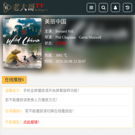
美丽中国
主演：
Bernard Hill
导演：
Phil Chapman
Gavin Maxwell
状态：
已完结
豆瓣：0.0分
热度：3061 ℃
时间：
2023-10-08 23:30:07
在线播放6
温馨提示：
手机全屏播放请开启屏幕旋转功能！
若不能播放请更换上方播放方式！
在线播放6：
若不能播放请切换在线播放组！
不能播放？
点此报错！