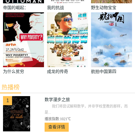
帝国的崛起：
我的抗战
野生动物宝宝
奥斯曼第一季
第一季
为什么贫穷
成龙的传奇
航拍中国第四
季
热播榜
数学漫步之旅
1
我们将尝试解释数学，并非学校里教的那样，而
是...
播放指数:1021℃
查看详情