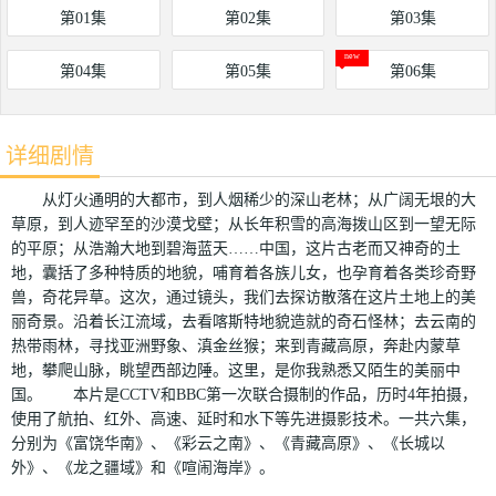
第01集
第02集
第03集
第04集
第05集
第06集
详细剧情
从灯火通明的大都市，到人烟稀少的深山老林；从广阔无垠的大
草原，到人迹罕至的沙漠戈壁；从长年积雪的高海拨山区到一望无际
的平原；从浩瀚大地到碧海蓝天……中国，这片古老而又神奇的土
地，囊括了多种特质的地貌，哺育着各族儿女，也孕育着各类珍奇野
兽，奇花异草。这次，通过镜头，我们去探访散落在这片土地上的美
丽奇景。沿着长江流域，去看喀斯特地貌造就的奇石怪林；去云南的
热带雨林，寻找亚洲野象、滇金丝猴；来到青藏高原，奔赴内蒙草
地，攀爬山脉，眺望西部边陲。这里，是你我熟悉又陌生的美丽中
国。 本片是CCTV和BBC第一次联合摄制的作品，历时4年拍摄，
使用了航拍、红外、高速、延时和水下等先进摄影技术。一共六集，
分别为《富饶华南》、《彩云之南》、《青藏高原》、《长城以
外》、《龙之疆域》和《喧闹海岸》。