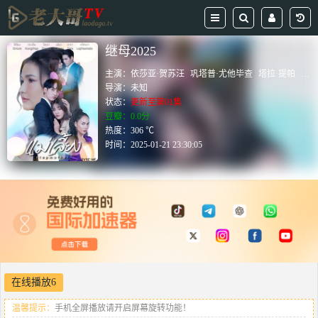
继母2025
主演：
依莎亚·贺苏汪
巩塔普·尤他毕查
塔拉·提帕
洛雷
导演：
未知
状态：
更新至第01集
豆瓣：0.0分
热度：306 ℃
时间：
2025-01-21 23:30:05
在线播放6
温馨提示：
手机全屏播放请开启屏幕旋转功能！