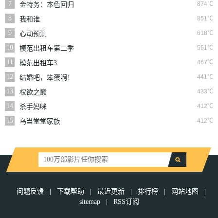
7
874℃
金特务：本色回归
8
851℃
我和谁
9
618℃
心动预测
10
561℃
模范出租车第二季
11
467℃
模范出租车3
12
441℃
结婚吧，笨蛋啊！
13
433℃
权欲之巅
14
412℃
杀手妈咪
15
412℃
乌当堂堂家族
问题反馈
|
下载帮助
|
最近更新
|
排行榜
|
网站地图
|
sitemap
|
RSS订阅