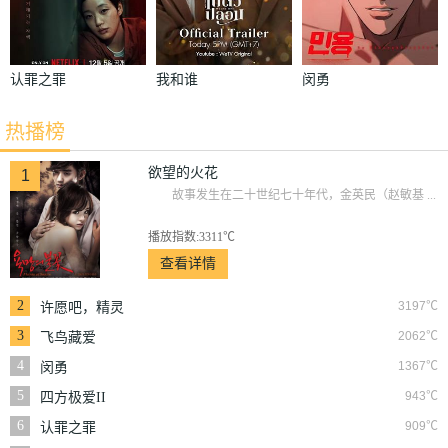
认罪之罪
我和谁
闵勇
热播榜
欲望的火花
1
故事发生在二十世纪七十年代，金英民（赵敏基 ...
播放指数:3311℃
查看详情
2
3197℃
许愿吧，精灵
3
2062℃
飞鸟藏爱
4
1367℃
闵勇
5
943℃
四方极爱II
6
909℃
认罪之罪