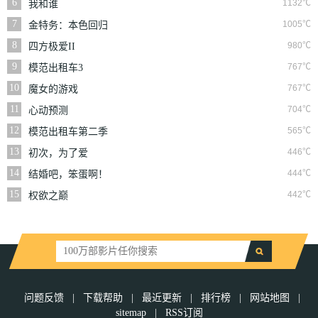
6
1132℃
我和谁
7
1005℃
金特务：本色回归
8
980℃
四方极爱II
9
767℃
模范出租车3
10
767℃
魔女的游戏
11
704℃
心动预测
12
565℃
模范出租车第二季
13
446℃
初次，为了爱
14
444℃
结婚吧，笨蛋啊！
15
442℃
权欲之巅
问题反馈
|
下载帮助
|
最近更新
|
排行榜
|
网站地图
|
sitemap
|
RSS订阅