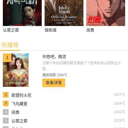
认罪之罪
我和谁
闵勇
热播榜
许愿吧，精灵
1
沉睡千年后苏醒的精灵邂逅了个性有如冰山的新主人
嘉...
播放指数:3596℃
查看详情
2
3377℃
欲望的火花
3
2164℃
飞鸟藏爱
4
1431℃
闵勇
5
1229℃
认罪之罪