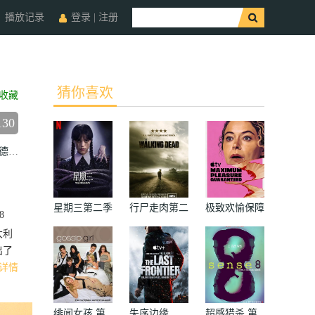
播放记录
登录
|
注册
猜你喜欢
收藏
130
斯克里巴尼
亚历山德拉·卡里略
卢卡·德拉·比安卡
弗朗西斯科
星期三第二季
行尸走肉第二
极致欢愉保障
8
季
大利
出了
详情
绯闻女孩 第
失序边缘
超感猎杀 第