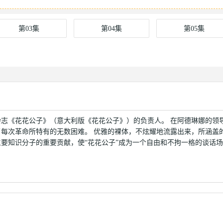
第03集
第04集
第05集
杂志《花花公子》（意大利版《花花公子》）的负责人。 在阿德琳娜的领
每次革命所特有的无数困难。 优雅的裸体，不炫耀地流露出来，所涵盖
要知识分子的重要贡献，使“花花公子”成为一个自由和不拘一格的谈话