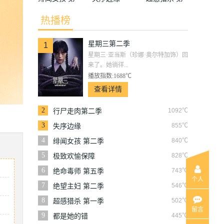
二季
一季
热播榜
星期三第二季
1
星期三·亚当斯（珍娜·奥尔特加饰）回
来了。她徜徉...
播放指数:1688℃
查看详情
2
1092℃
行尸走肉第二季
3
855℃
失序边缘
4
840℃
绯闻女孩 第二季
5
828℃
极致欢愉保障
6
743℃
绝命毒师 第五季
个人
7
546℃
绝望主妇 第二季
8
502℃
超感猎杀 第一季
留言
9
445℃
都是她的错