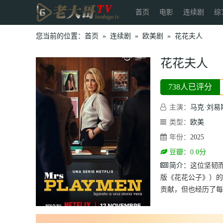
首页
电影
连续剧
综
您当前的位置：
首页
»
连续剧
»
欧美剧
»
花花夫人
花花夫人
738人已评分
主演：
马克·刘易
类型：
欧美
年份：
2025
豆瓣：0.0分
简介：
这位坚韧
版《花花公子》）的
贡献，但也经历了每