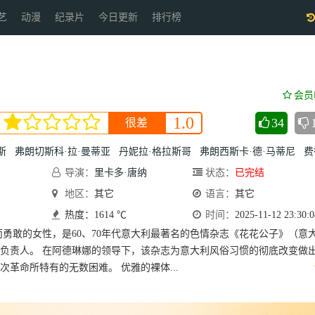
艺
动漫
纪录片
今日更新
排行榜
会员
1.0
34
很差
斯
弗朗切斯科·拉·曼蒂亚
丹妮拉·格拉斯哥
弗朗西斯卡·德·马蒂尼
费德里科·
导演：
里卡多·唐纳
状态：
已完结
地区：
其它
语言：
其它
热度：1614 ℃
时间：
2025-11-12 23:30:0
而勇敢的女性，是60、70年代意大利最著名的色情杂志《花花公子》（意
负责人。 在阿德琳娜的领导下，该杂志为意大利风俗习惯的彻底改变做
次革命所特有的无数困难。 优雅的裸体...