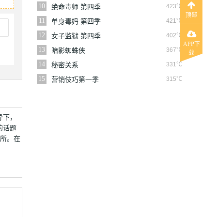
10
423℃
绝命毒师 第四季
顶部
11
421℃
单身毒妈 第四季
12
402℃
女子监狱 第四季
APP下
13
367℃
暗影蜘蛛侠
载
14
331℃
秘密关系
15
315℃
营销伎巧第一季
导下，
的话题
场所。在