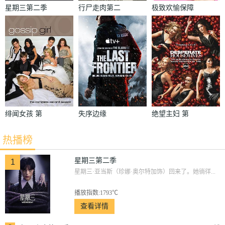
星期三第二季
行尸走肉第二
极致欢愉保障
季
绯闻女孩 第
失序边缘
绝望主妇 第
二季
二季
热播榜
星期三第二季
1
星期三·亚当斯（珍娜·奥尔特加饰）回来了。她徜徉...
播放指数:1793℃
查看详情