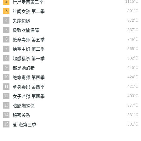
2
1115℃
行尸走肉第二季
3
891℃
绯闻女孩 第二季
4
872℃
失序边缘
5
837℃
极致欢愉保障
6
746℃
绝命毒师 第五季
7
565℃
绝望主妇 第二季
8
502℃
超感猎杀 第一季
9
445℃
都是她的错
10
424℃
绝命毒师 第四季
11
421℃
单身毒妈 第四季
12
403℃
女子监狱 第四季
13
377℃
暗影蜘蛛侠
14
331℃
秘密关系
15
331℃
爱·恋第三季