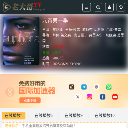
亢奋第一季
主演：
赞达亚
亨特·莎弗
雅各布·艾洛蒂
芭比·费雷拉
导演：
萨姆·莱文森
奥古斯丁·弗里泽尔
詹妮弗·莫里
森
状态：
已完结
豆瓣：0.0分
热度：7096 ℃
时间：
2025-08-21 23:30:09
在线播放4
在线播放6
在线播放9
在线播放10
|
|
|
温馨提示：
手机全屏播放请开启屏幕旋转功能！