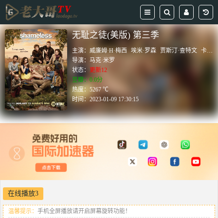
无耻之徒(美版) 第三季
主演：
威廉姆·H·梅西
埃米·罗森
贾斯汀·查特文
卡梅隆·莫纳汉
导演：
马克·米罗
状态：
更新12
豆瓣：0.0分
热度：5267 ℃
时间：
2023-01-09 17:30:15
在线播放3
温馨提示：
手机全屏播放请开启屏幕旋转功能！