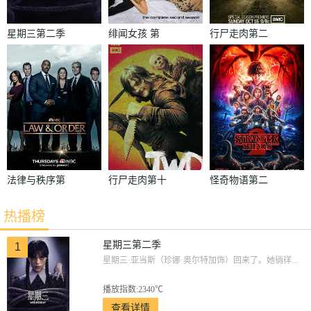
星期三第二季
绯闻女孩 第
行尸走肉第二
二季
季
法律与秩序第
行尸走肉第十
怪奇物语第二
二十二季
季
季
热播榜
星期三第二季
1
星期三·亚当斯（珍娜·奥尔特加饰）回来了。她徜徉...
播放指数:2340℃
查看详情