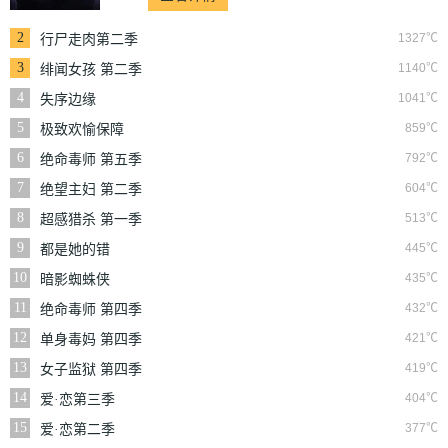
2
1327℃
行尸走肉第二季
3
1140℃
绯闻女孩 第二季
4
1041℃
失序边缘
5
859℃
极致欢愉保障
6
792℃
绝命毒师 第五季
7
604℃
绝望主妇 第二季
8
513℃
超感猎杀 第一季
9
445℃
都是她的错
10
435℃
暗影蜘蛛侠
11
432℃
绝命毒师 第四季
12
421℃
单身毒妈 第四季
13
419℃
女子监狱 第四季
14
404℃
爱·恋第三季
15
377℃
爱·恋第二季