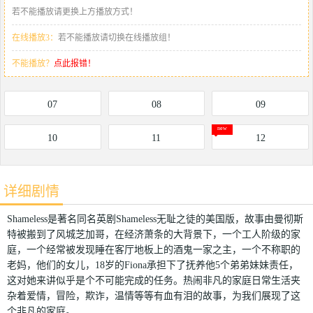
若不能播放请更换上方播放方式！
在线播放3：
若不能播放请切换在线播放组！
不能播放？
点此报错！
07
08
09
10
11
12
详细剧情
Shameless是著名同名英剧Shameless无耻之徒的美国版，故事由曼彻斯
特被搬到了风城芝加哥，在经济萧条的大背景下，一个工人阶级的家
庭，一个经常被发现睡在客厅地板上的酒鬼一家之主，一个不称职的
老妈，他们的女儿，18岁的Fiona承担下了抚养他5个弟弟妹妹责任，
这对她来讲似乎是个不可能完成的任务。热闹非凡的家庭日常生活夹
杂着爱情，冒险，欺诈，温情等等有血有泪的故事，为我们展现了这
个非凡的家庭。