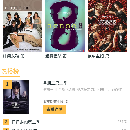
季
绯闻女孩 第
超感猎杀 第
绝望主妇 第
二季
一季
二季
热播榜
星期三第二季
1
星期三·亚当斯（珍娜·奥尔特加饰）回来了。她徜徉...
播放指数:1401℃
查看详情
2
857℃
行尸走肉第二季