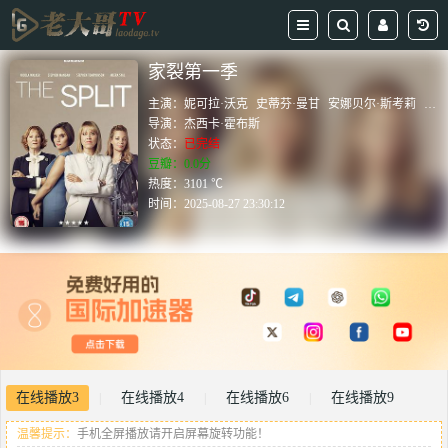
家裂第一季
主演：
妮可拉·沃克
史蒂芬·曼甘
安娜贝尔·斯考莉
菲奥
导演：
杰西卡·霍布斯
状态：
已完结
豆瓣：0.0分
热度：3101 ℃
时间：
2025-08-27 23:30:12
在线播放3
在线播放4
在线播放6
在线播放9
|
|
|
温馨提示：
手机全屏播放请开启屏幕旋转功能！