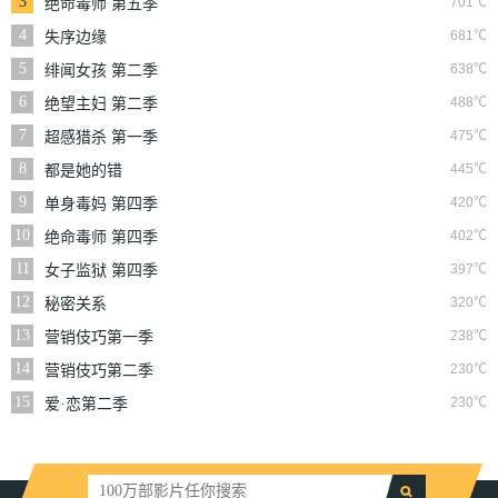
3
701℃
绝命毒师 第五季
4
681℃
失序边缘
5
638℃
绯闻女孩 第二季
6
488℃
绝望主妇 第二季
7
475℃
超感猎杀 第一季
8
445℃
都是她的错
9
420℃
单身毒妈 第四季
10
402℃
绝命毒师 第四季
11
397℃
女子监狱 第四季
12
320℃
秘密关系
13
238℃
营销伎巧第一季
14
230℃
营销伎巧第二季
15
230℃
爱·恋第二季