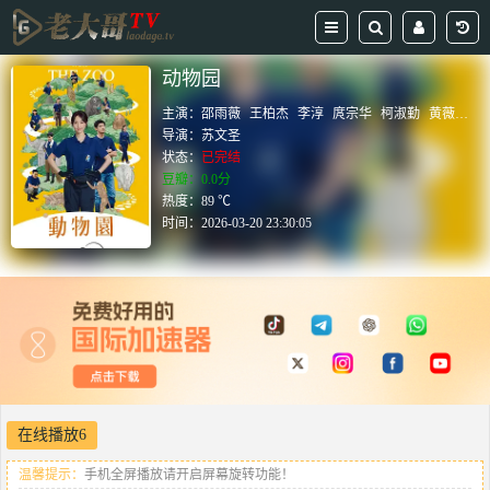
动物园
主演：
邵雨薇
王柏杰
李淳
庹宗华
柯淑勤
黄薇渟
导演：
苏文圣
状态：
已完结
豆瓣：0.0分
热度：89 ℃
时间：
2026-03-20 23:30:05
在线播放6
温馨提示：
手机全屏播放请开启屏幕旋转功能！