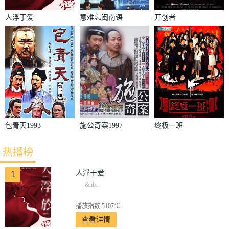
人浮于爱
意难忘闽南语
开创者
包青天1993
施公奇案1997
终极一班
热播榜
人浮于爱
1
&nb...
播放指数:5107℃
查看详情