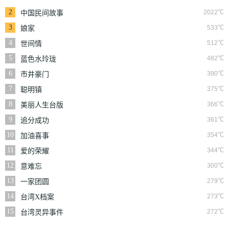
2
2022℃
中国民间故事
3
533℃
娘家
4
512℃
世间情
5
482℃
蓝色水玲珑
6
390℃
市井豪门
7
375℃
聪明镇
8
366℃
美丽人生台版
9
361℃
追分成功
10
354℃
加油喜事
11
344℃
爱的荣耀
12
300℃
意难忘
13
279℃
一家团圆
14
273℃
台湾X档案
15
272℃
台湾灵异事件