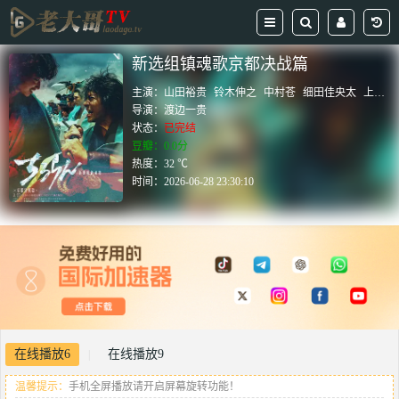
新选组镇魂歌京都决战篇
主演：
山田裕贵
铃木伸之
中村苍
细田佳央太
上杉柊平
导演：
渡边一贵
状态：
已完结
豆瓣：0.0分
热度：32 ℃
时间：
2026-06-28 23:30:10
在线播放6
在线播放9
|
温馨提示：
手机全屏播放请开启屏幕旋转功能！