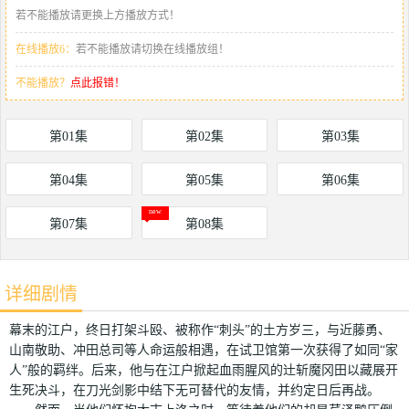
若不能播放请更换上方播放方式！
在线播放6：
若不能播放请切换在线播放组！
不能播放？
点此报错！
第01集
第02集
第03集
第04集
第05集
第06集
第07集
第08集
详细剧情
幕末的江户，终日打架斗殴、被称作“刺头”的土方岁三，与近藤勇、
山南敬助、冲田总司等人命运般相遇，在试卫馆第一次获得了如同“家
人”般的羁绊。后来，他与在江户掀起血雨腥风的辻斩魔冈田以藏展开
生死决斗，在刀光剑影中结下无可替代的友情，并约定日后再战。