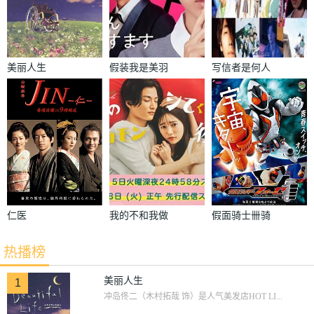
美丽人生
假装我是美羽
写信者是何人
小姐
仁医
我的不和我做
假面骑士卌骑
的费洛蒙男友
热播榜
美丽人生
1
冲岛佟二（木村拓哉 饰）是人气美发店HOT LI...