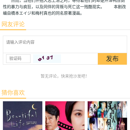
然而，当他们怀抱大志上洛之时，等待着他们的却是芹泽鸭压倒
性的暴力与疯狂，以及同伴的背叛与死亡这一残酷现实。 本剧改
编自橋本エイジ和梅村真也的同名原著漫画。
网友评论
暂无评论，快来抢沙发吧！
猜你喜欢