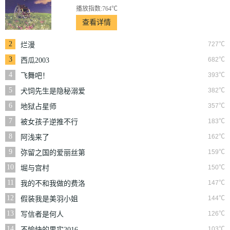
播放指数:764℃
查看详情
2
727℃
烂漫
3
682℃
西瓜2003
4
393℃
飞舞吧！
5
382℃
犬饲先生是隐秘溺爱
上司
6
357℃
地狱占星师
7
183℃
被女孩子逆推不行
吗？
8
162℃
阿浅来了
9
159℃
弥留之国的爱丽丝第
三季
10
150℃
堀与宫村
11
147℃
我的不和我做的费洛
蒙男友
12
144℃
假装我是美羽小姐
13
126℃
写信者是何人
14
103℃
不愉快的果实2016