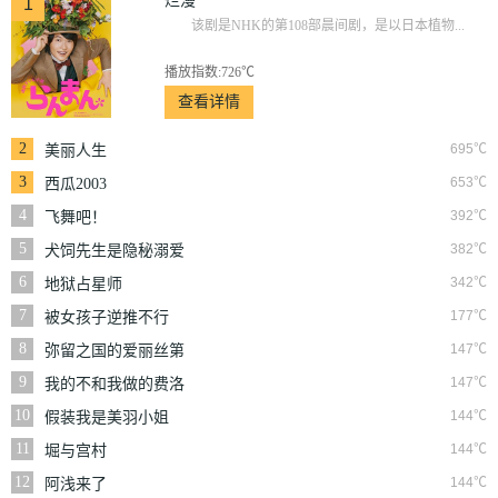
烂漫
1
该剧是NHK的第108部晨间剧，是以日本植物...
播放指数:726℃
查看详情
2
695℃
美丽人生
3
653℃
西瓜2003
4
392℃
飞舞吧！
5
382℃
犬饲先生是隐秘溺爱
上司
6
342℃
地狱占星师
7
177℃
被女孩子逆推不行
吗？
8
147℃
弥留之国的爱丽丝第
三季
9
147℃
我的不和我做的费洛
蒙男友
10
144℃
假装我是美羽小姐
11
144℃
堀与宫村
12
144℃
阿浅来了