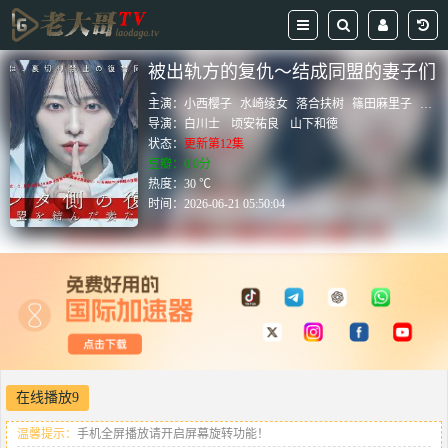
被出轨方的复仇～结成同盟的妻子们
～
主演：
小西樱子
水崎绫女
落合扶树
篠田麻里子
二阶
导演：
白川士
顷安祐良
山下和徳
状态：
更新第12集
豆瓣：0.0分
热度：30 ℃
时间：
2026-06-21 05:50:04
在线播放9
温馨提示：
手机全屏播放请开启屏幕旋转功能！