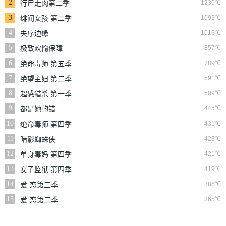
2
1230℃
行尸走肉第二季
3
1093℃
绯闻女孩 第二季
4
1013℃
失序边缘
5
857℃
极致欢愉保障
6
789℃
绝命毒师 第五季
7
591℃
绝望主妇 第二季
8
509℃
超感猎杀 第一季
9
445℃
都是她的错
10
431℃
绝命毒师 第四季
11
423℃
暗影蜘蛛侠
12
421℃
单身毒妈 第四季
13
419℃
女子监狱 第四季
14
386℃
爱·恋第三季
15
365℃
爱·恋第二季