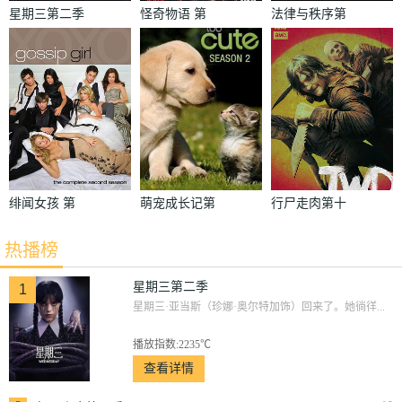
星期三第二季
怪奇物语 第
法律与秩序第
二季
二十二季
绯闻女孩 第
萌宠成长记第
行尸走肉第十
二季
二季
季
热播榜
星期三第二季
1
星期三·亚当斯（珍娜·奥尔特加饰）回来了。她徜徉...
播放指数:2235℃
查看详情