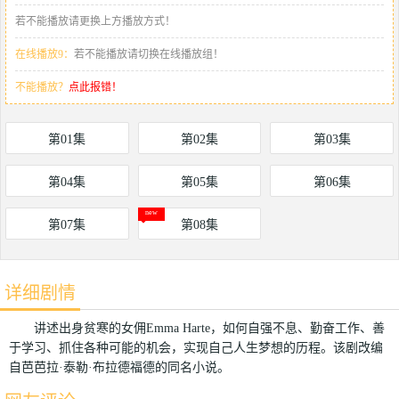
若不能播放请更换上方播放方式！
在线播放9：
若不能播放请切换在线播放组！
不能播放？
点此报错！
第01集
第02集
第03集
第04集
第05集
第06集
第07集
第08集
详细剧情
讲述出身贫寒的女佣Emma Harte，如何自强不息、勤奋工作、善
于学习、抓住各种可能的机会，实现自己人生梦想的历程。该剧改编
自芭芭拉·泰勒·布拉德福德的同名小说。