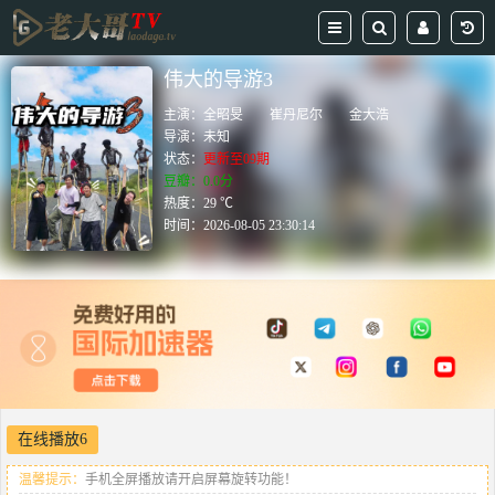
伟大的导游3
主演：
全昭旻
崔丹尼尔
金大浩
导演：
未知
状态：
更新至09期
豆瓣：0.0分
热度：29 ℃
时间：
2026-08-05 23:30:14
在线播放6
温馨提示：
手机全屏播放请开启屏幕旋转功能！