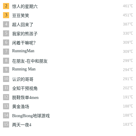
2
461℃
惊人的星期六
3
451℃
豆豆笑笑
4
387℃
超人回来了
5
330℃
我家的熊孩子
6
309℃
闲着干嘛呢？
RunningMan
7
309℃
8
299℃
在朋友-在中和朋友
们
Running Man
9
294℃
10
291℃
认识的哥哥
11
202℃
全知干预视角
12
191℃
脱鞋恢单4men
13
188℃
黄金渔场
14
188℃
BiongBiong地球游戏
厅第三季
15
183℃
两天一夜4