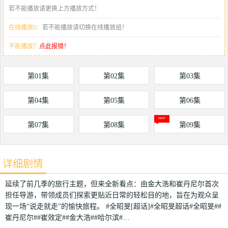
若不能播放请更换上方播放方式！
在线播放6：
若不能播放请切换在线播放组！
不能播放？
点此报错！
第01集
第02集
第03集
第04集
第05集
第06集
第07集
第08集
第09集
详细剧情
延续了前几季的旅行主题，但来全新看点：由金大浩和崔丹尼尔首次
担任导游，带领成员们探索更贴近日常的轻松目的地，旨在为观众呈
现一场“说走就走”的愉快旅程。 #全昭旻[超话]#全昭旻超话#全昭旻##
崔丹尼尔##崔效定##金大浩##哈尔滨#…