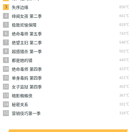
3
856℃
失序边缘
4
841℃
绯闻女孩 第二季
5
829℃
极致欢愉保障
6
743℃
绝命毒师 第五季
7
546℃
绝望主妇 第二季
8
502℃
超感猎杀 第一季
9
445℃
都是她的错
10
423℃
绝命毒师 第四季
11
421℃
单身毒妈 第四季
12
402℃
女子监狱 第四季
13
367℃
暗影蜘蛛侠
14
331℃
秘密关系
15
318℃
营销伎巧第一季