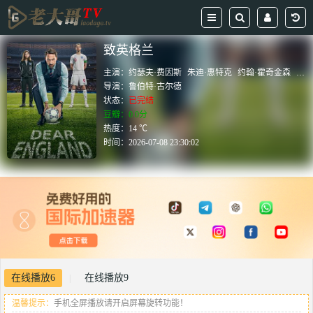
致英格兰
主演：
约瑟夫·费因斯
朱迪·惠特克
约翰·霍奇金森
杰森
导演：
鲁伯特·古尔德
状态：
已完结
豆瓣：0.0分
热度：14 ℃
时间：
2026-07-08 23:30:02
在线播放6
在线播放9
|
温馨提示：
手机全屏播放请开启屏幕旋转功能！