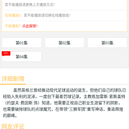
若不能播放请更换上方播放方式！
在线播放6：
若不能播放请切换在线播放组！
不能播放？
点此报错！
第01集
第02集
第03集
第04集
详细剧情
虽然英格兰曾经推动现代足球运动的诞生，但他们自己的球队已
经陷入失利的泥淖，一度创下最差罚球记录。主教练加雷斯·索斯盖特
（约瑟夫·费因斯 饰）知道，他需要正视自己职业生涯留下的阴影，
也需要破除球队的点球魔咒，在带领“三狮军团”重写神话，重返辉煌
的巅峰。
网友评论