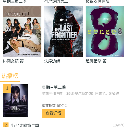
星期三第二季
行尸走肉第二
极致欢愉保障
季
绯闻女孩 第
失序边缘
超感猎杀 第
二季
一季
热播榜
星期三第二季
1
星期三·亚当斯（珍娜·奥尔特加饰）回来了。她徜徉...
播放指数:1690℃
查看详情
2
1094℃
行尸走肉第二季