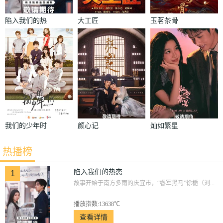
陷入我们的热
大工匠
玉茗茶骨
恋
我们的少年时
颜心记
灿如繁星
代
热播榜
陷入我们的热恋
1
故事开始于南方多雨的庆宜市，“睿军黑马”徐栀（刘...
播放指数:13638℃
查看详情