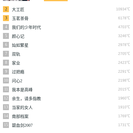
2
10934℃
大工匠
3
6178℃
玉茗茶骨
4
4703℃
我们的少年时代
5
3246℃
颜心记
6
2978℃
灿如繁星
7
2705℃
双轨
8
2423℃
家业
9
2291℃
过把瘾
10
2198℃
问心2
11
2015℃
我本是高峰
12
1960℃
余生，请多指教
13
1910℃
当家的女人
14
1769℃
南部档案
15
1731℃
碧血剑2007