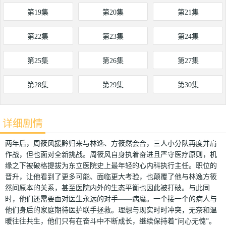
第19集
第20集
第21集
第22集
第23集
第24集
第25集
第26集
第27集
第28集
第29集
第30集
详细剧情
两年后，周筱风援黔归来与林逸、方筱然会合，三人小分队再度并肩
作战，但也面对全新挑战。周筱风自身执着奋进且严守医疗原则，机
缘之下被破格提拔为东立医院史上最年轻的心内科执行主任。职位的
晋升，让他看到了更多可能、面临更大考验，也颠覆了他与林逸方筱
然间原本的关系，甚至医院内外的生态平衡也因此被打破。与此同
时，他们还需要面对医生永远的对手——病魔。一个接一个的病人与
他们身后的家庭期待医护联手拯救。理想与现实时时冲突，无奈和温
暖往往共生，他们只有在奋斗中不断成长，继续保持着“问心无愧”。