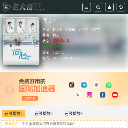
问心2
主演：
赵又廷
毛晓彤
金世佳
张佳宁
导演：
黎志
状态：
更新第40集
豆瓣：0.0分
热度：9128 ℃
时间：
2026-07-05 16:30:10
在线播放5
在线播放6
在线播放9
|
|
温馨提示：
手机全屏播放请开启屏幕旋转功能！