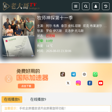
牧师神探第十一季
主演：
阿尔·韦弗
泰莎·皮科-琼斯
尼克·布莱波尔
布莱
导演：
罗伯·伊万斯
克洛伊·托马斯
状态：
已完结
豆瓣：0.0分
热度：14 ℃
时间：
2026-08-03 23:30:06
在线播放6
在线播放9
|
温馨提示：
手机全屏播放请开启屏幕旋转功能！