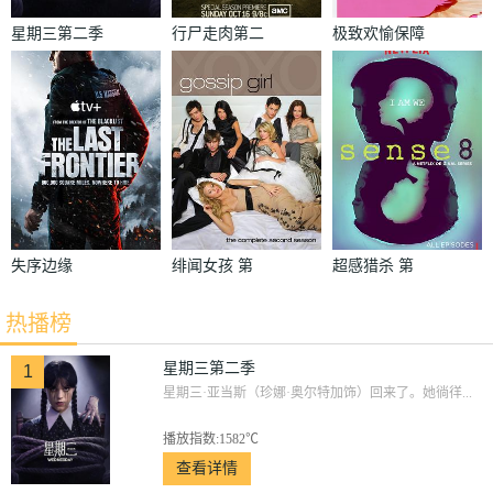
星期三第二季
行尸走肉第二
极致欢愉保障
季
失序边缘
绯闻女孩 第
超感猎杀 第
二季
一季
热播榜
星期三第二季
1
星期三·亚当斯（珍娜·奥尔特加饰）回来了。她徜徉...
播放指数:1582℃
查看详情