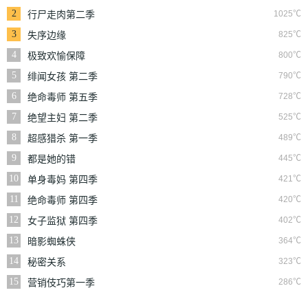
2
1025℃
行尸走肉第二季
3
825℃
失序边缘
4
800℃
极致欢愉保障
5
790℃
绯闻女孩 第二季
6
728℃
绝命毒师 第五季
7
525℃
绝望主妇 第二季
8
489℃
超感猎杀 第一季
9
445℃
都是她的错
10
421℃
单身毒妈 第四季
11
420℃
绝命毒师 第四季
12
402℃
女子监狱 第四季
13
364℃
暗影蜘蛛侠
14
323℃
秘密关系
15
286℃
营销伎巧第一季