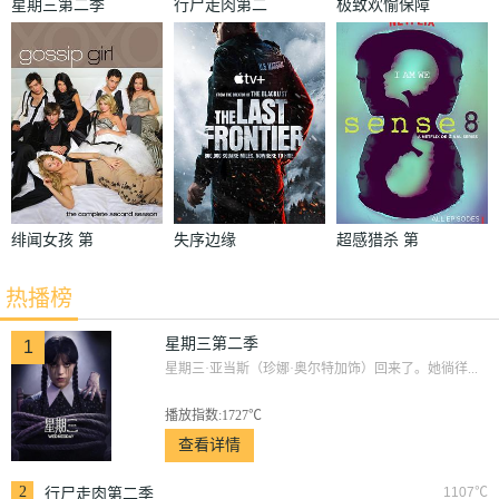
星期三第二季
行尸走肉第二
极致欢愉保障
季
绯闻女孩 第
失序边缘
超感猎杀 第
二季
一季
热播榜
星期三第二季
1
星期三·亚当斯（珍娜·奥尔特加饰）回来了。她徜徉...
播放指数:1727℃
查看详情
2
1107℃
行尸走肉第二季