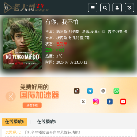
有你，我不怕
主演：
路易斯·阿伯提
法蒂玛·莫利纳
吉拉·埃斯卡雷加
导演：
埃内斯托·孔特雷拉斯
状态：
已完结
豆瓣：0.0分
热度：3 ℃
时间：
2026-07-09 23:30:12
在线播放6
在线播放9
|
温馨提示：
手机全屏播放请开启屏幕旋转功能！