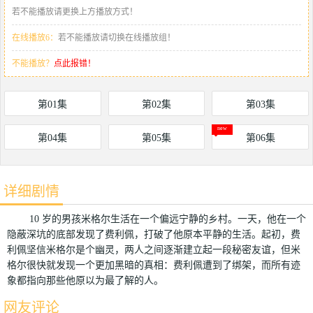
若不能播放请更换上方播放方式！
在线播放6：
若不能播放请切换在线播放组！
不能播放？
点此报错！
第01集
第02集
第03集
第04集
第05集
第06集
详细剧情
10 岁的男孩米格尔生活在一个偏远宁静的乡村。一天，他在一个
隐蔽深坑的底部发现了费利佩，打破了他原本平静的生活。起初，费
利佩坚信米格尔是个幽灵，两人之间逐渐建立起一段秘密友谊，但米
格尔很快就发现一个更加黑暗的真相：费利佩遭到了绑架，而所有迹
象都指向那些他原以为最了解的人。
网友评论