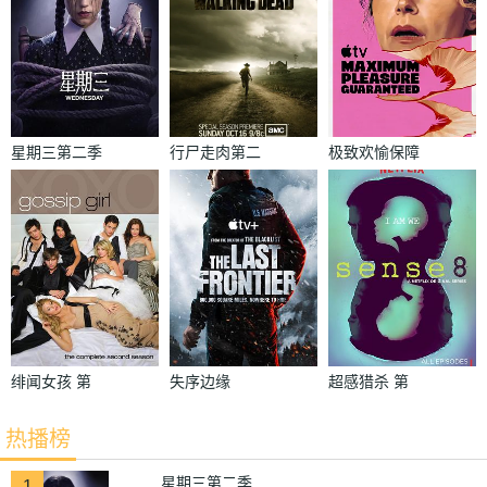
星期三第二季
行尸走肉第二
极致欢愉保障
季
绯闻女孩 第
失序边缘
超感猎杀 第
二季
一季
热播榜
星期三第二季
1