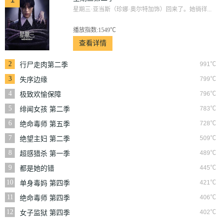
星期三·亚当斯（珍娜·奥尔特加饰）回来了。她徜徉...
播放指数:1549℃
查看详情
2
991℃
行尸走肉第二季
3
799℃
失序边缘
4
796℃
极致欢愉保障
5
783℃
绯闻女孩 第二季
6
728℃
绝命毒师 第五季
7
509℃
绝望主妇 第二季
8
489℃
超感猎杀 第一季
9
445℃
都是她的错
10
421℃
单身毒妈 第四季
11
406℃
绝命毒师 第四季
12
402℃
女子监狱 第四季