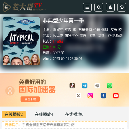
非典型少年第一季
主演：
詹妮弗·杰森·李
布里盖特·伦迪·佩恩
艾米.欧库塔
导演：
迈克尔·帕特里克·詹恩
赛斯·戈登
乔·凯斯勒
状态：
已完结
豆瓣：0.0分
热度：3097 ℃
时间：
2025-09-01 23:30:06
在线播放2
在线播放4
在线播放6
|
|
温馨提示：
手机全屏播放请开启屏幕旋转功能！