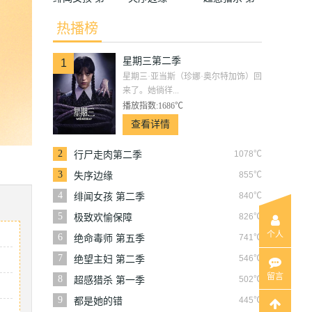
二季
一季
热播榜
星期三第二季
1
星期三·亚当斯（珍娜·奥尔特加饰）回
来了。她徜徉...
播放指数:1686℃
查看详情
2
1078℃
行尸走肉第二季
3
855℃
失序边缘
4
840℃
绯闻女孩 第二季
5
826℃
极致欢愉保障
个人
6
741℃
绝命毒师 第五季
7
546℃
绝望主妇 第二季
留言
8
502℃
超感猎杀 第一季
9
445℃
都是她的错