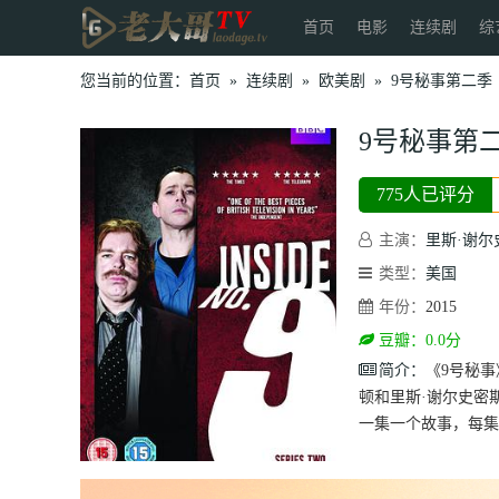
首页
电影
连续剧
综
您当前的位置：
首页
»
连续剧
»
欧美剧
»
9号秘事第二季
9号秘事第
775人已评分
主演：
里斯·谢尔
类型：
美国
年份：
2015
豆瓣：0.0分
简介：
《9号秘
顿和里斯·谢尔史密
一集一个故事，每集故