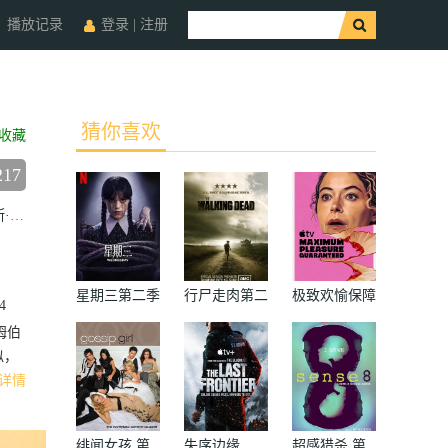
播放记录
登录
|
注册
猜你喜欢
收藏
217
西恩
谢里丹·史密斯
茱莉?赫斯姆德哈尔格
崔佛·库珀
西妮德·马修
星期三第二季
行尸走肉第二
极致欢愉保障
4
季
姆伯
似，
详情
绯闻女孩 第
失序边缘
超感猎杀 第