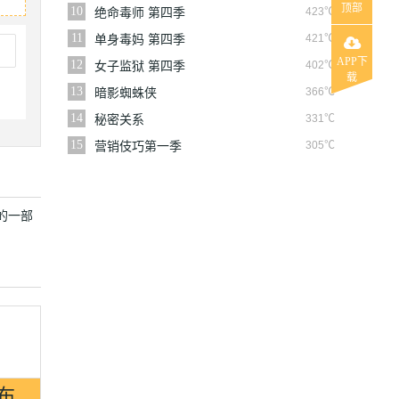
顶部
10
423℃
绝命毒师 第四季
11
421℃
单身毒妈 第四季
APP下
12
402℃
女子监狱 第四季
载
13
366℃
暗影蜘蛛侠
14
331℃
秘密关系
15
305℃
营销伎巧第一季
的一部
。