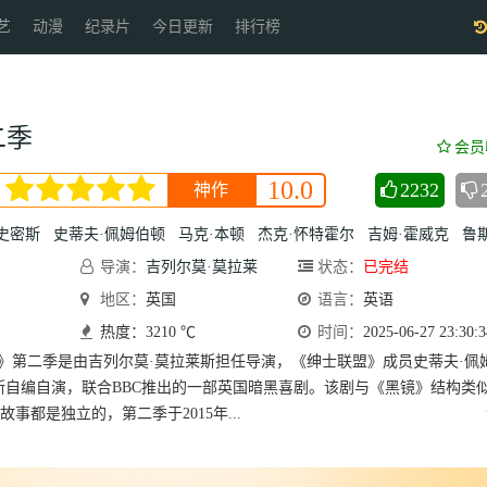
艺
动漫
纪录片
今日更新
排行榜
二季
会员
10.0
2232
神作
史密斯
史蒂夫·佩姆伯顿
马克·本顿
杰克·怀特霍尔
吉姆·霍威克
鲁斯·
导演：
吉列尔莫·莫拉莱
状态：
已完结
斯
地区：
丹·泽夫
英国
里斯·谢尔史密
语言：
英语
斯
热度：3210 ℃
史蒂夫·佩姆伯顿
时间：
2025-06-27 23:30:3
事》第二季是由吉列尔莫·莫拉莱斯担任导演，《绅士联盟》成员史蒂夫·佩
斯自编自演，联合BBC推出的一部英国暗黑喜剧。该剧与《黑镜》结构类
事都是独立的，第二季于2015年...