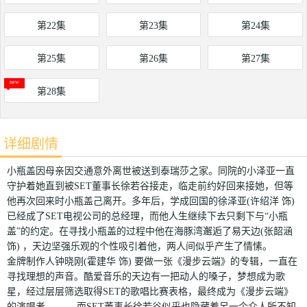
第22集
第23集
第24集
第25集
第26集
第27集
第28集
详细剧情
小瓶盖因母亲因交通意外离世被送到泰瑞莎之家。同院的小泽亚一直
守护着她直到被SET董事长徐若谷接走，临走前约好回来接她，但等
他再次回来时小瓶盖己离开。多年后，学成回国的徐泽亚(许绍洋 饰)
已经成了SET电视公司的总经理，而他人生继续下去只剩下与“小瓶
盖”的约定。在寻找小瓶盖的过程中他在海豚湾邂逅了易天边(张韶涵
饰) ，天边坚强乐观的个性吸引着他，两人间似乎产生了情愫。
金牌制作人钟晓刚(霍建华 饰) 要做一张《漫步云端》的专辑，一直在
寻找理想的声音。酷爱音乐的天边有一把动人的嗓子，梦想成为歌
星，经过层层筛选取得SET的歌唱比赛表格，最终成为《漫步云端》
的演唱者。 而SET董事长徐若谷似乎也隐藏着另一个众人所不知