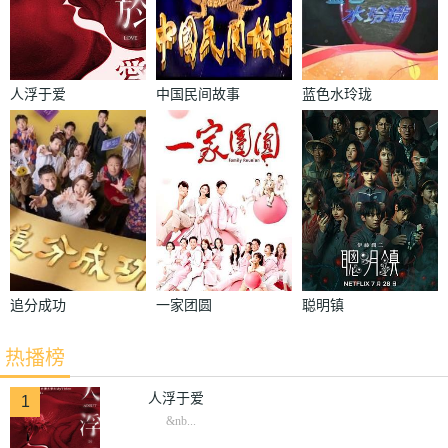
人浮于爱
中国民间故事
蓝色水玲珑
追分成功
一家团圆
聪明镇
热播榜
人浮于爱
1
&nb...