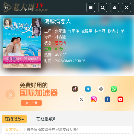
海豚湾恋人
主演：
张韶涵
许绍洋
霍建华
林韦君
徐洁儿
梁修身
导演：
林合隆
状态：
已完结
豆瓣：0.0分
热度：4680 ℃
时间：
2023-08-09 23:30:06
在线播放4
在线播放6
|
温馨提示：
手机全屏播放请开启屏幕旋转功能！