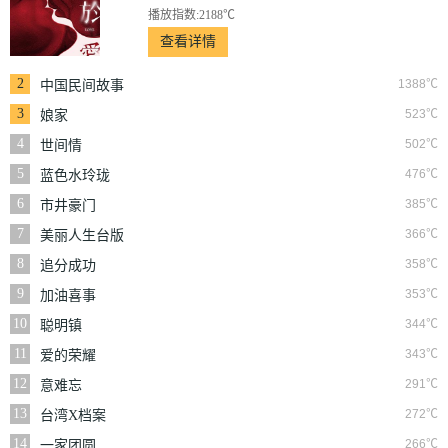
播放指数:2188℃
查看详情
2
1388℃
中国民间故事
3
523℃
娘家
4
502℃
世间情
5
476℃
蓝色水玲珑
6
385℃
市井豪门
7
366℃
美丽人生台版
8
358℃
追分成功
9
353℃
加油喜事
10
344℃
聪明镇
11
343℃
爱的荣耀
12
291℃
意难忘
13
272℃
台湾X档案
14
266℃
一家团圆