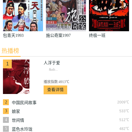
包青天1993
施公奇案1997
终极一班
热播榜
人浮于爱
1
&nb...
播放指数:4913℃
查看详情
2
2009℃
中国民间故事
3
533℃
娘家
4
512℃
世间情
5
482℃
蓝色水玲珑