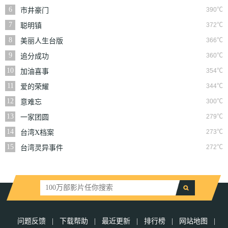
6
390℃
市井豪门
7
372℃
聪明镇
8
366℃
美丽人生台版
9
360℃
追分成功
10
354℃
加油喜事
11
344℃
爱的荣耀
12
300℃
意难忘
13
279℃
一家团圆
14
273℃
台湾X档案
15
272℃
台湾灵异事件
问题反馈
|
下载帮助
|
最近更新
|
排行榜
|
网站地图
|