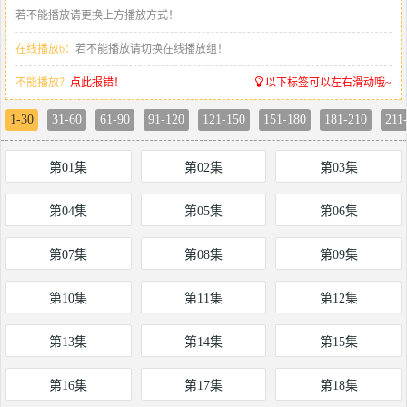
若不能播放请更换上方播放方式！
在线播放6：
若不能播放请切换在线播放组！
不能播放？
点此报错！
以下标签可以左右滑动哦~
1-30
31-60
61-90
91-120
121-150
151-180
181-210
211
第01集
第02集
第03集
第04集
第05集
第06集
第07集
第08集
第09集
第10集
第11集
第12集
第13集
第14集
第15集
第16集
第17集
第18集