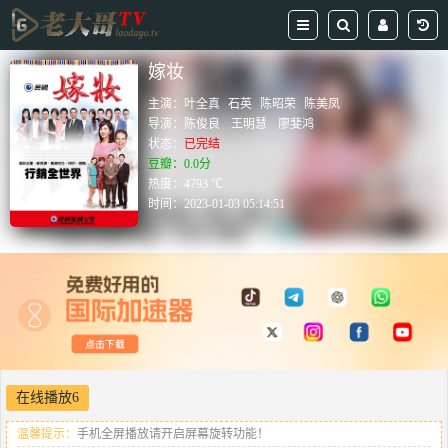
嫁妆
主演：
叶全真
石英
陈昭荣
陈美凤
导演：
陈俊良
王明慧
廖斐鸿
状态：
已完结
豆瓣：0.0分
热度：4793 ℃
时间：
2023-01-03 05:14:51
在线播放6
温馨提示：
手机全屏播放请开启屏幕旋转功能！