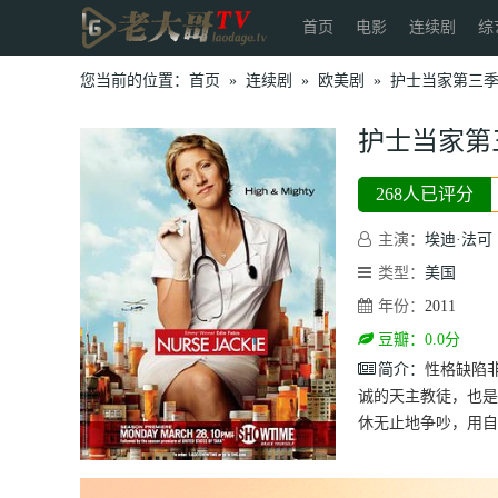
首页
电影
连续剧
综
您当前的位置：
首页
»
连续剧
»
欧美剧
»
护士当家第三
护士当家第
268人已评分
主演：
埃迪·法可
类型：
美国
年份：
2011
豆瓣：0.0分
简介：
性格缺陷非常
诚的天主教徒，也是
休无止地争吵，用自己