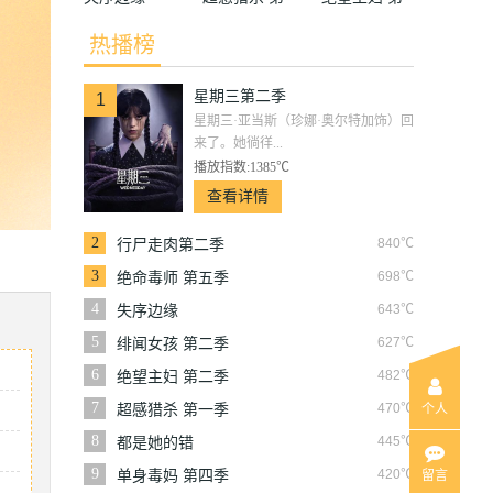
一季
二季
热播榜
星期三第二季
1
星期三·亚当斯（珍娜·奥尔特加饰）回
来了。她徜徉...
播放指数:1385℃
查看详情
2
840℃
行尸走肉第二季
3
698℃
绝命毒师 第五季
4
643℃
失序边缘
5
627℃
绯闻女孩 第二季
6
482℃
绝望主妇 第二季
7
470℃
超感猎杀 第一季
个人
8
445℃
都是她的错
9
420℃
单身毒妈 第四季
留言