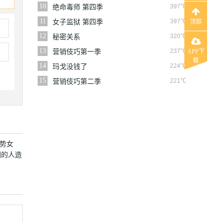
10
397℃
绝命毒师 第四季
11
397℃
女子监狱 第四季
顶部
12
320℃
秘密关系
13
237℃
营销伎巧第一季
APP下
载
14
224℃
玛戈没钱了
15
221℃
营销伎巧第二季
强势女
围的人造