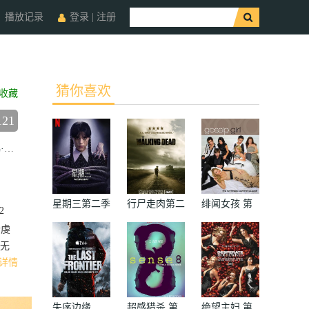
播放记录
登录
|
注册
猜你喜欢
收藏
121
斯
彼得·费辛利
星期三第二季
行尸走肉第二
绯闻女孩 第
2
季
二季
个虔
无
详情
失序边缘
超感猎杀 第
绝望主妇 第