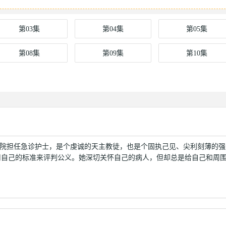
第03集
第04集
第05集
第08集
第09集
第10集
on在曼哈顿万圣医院担任急诊护士，是个虔诚的天主教徒，也是个固执己见、尖利刻薄的
用自己的标准来评判公义。她深切关怀自己的病人，但却总是给自己和周