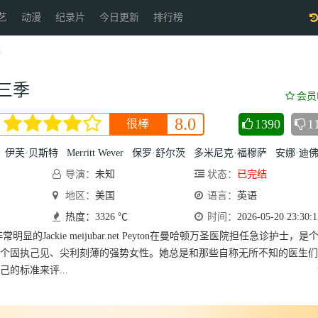
艺
动漫
纪录片
今日更新
排行榜
季
三季
会员
8.0
1390
1
很棒
伊芙·贝斯特
Merritt Wever
保罗·舒尔茨
多米尼克·福穆萨
安娜·迪佛·史密
导演：
未知
状态：
已完结
地区：
美国
语言：
英语
热度：3326 ℃
时间：
2026-05-20 23:30:1
明显的Jackie meijubar.net Peyton在曼哈顿万圣医院担任急诊护士，是
个固执己见、尖利刻薄的强势女性。她总是和那些自称无所不知的医生们
的标准来评...