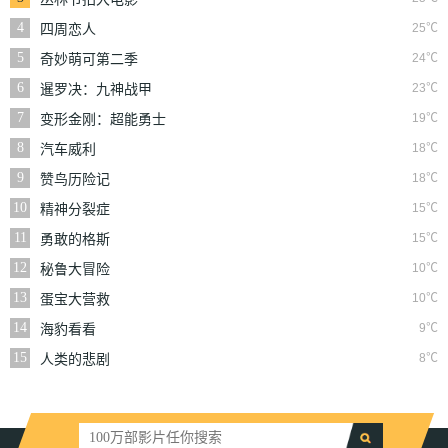
4
25℃
四周恋人
5
24℃
奇妙萌可第二季
6
23℃
暹罗决：九神战甲
7
19℃
变形金刚：超能勇士
第二季
8
18℃
汽车威利
9
18℃
赞鸟历险记
10
15℃
精神分裂症
11
15℃
勇敢的格斯
12
10℃
秘鲁大冒险
13
10℃
蛋宝大营救
14
9℃
海豹看看
15
8℃
人类的悲剧