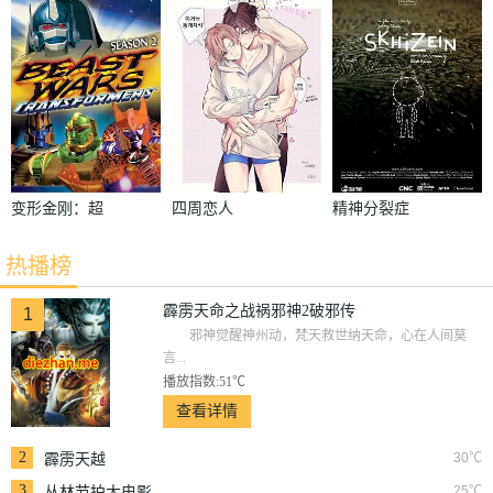
祸邪神2破邪
季
传
变形金刚：超
四周恋人
精神分裂症
能勇士第二季
热播榜
霹雳天命之战祸邪神2破邪传
1
邪神觉醒神州动，梵天救世纳天命，心在人间莫
言...
播放指数:51℃
查看详情
2
30℃
霹雳天越
3
25℃
丛林节拍大电影