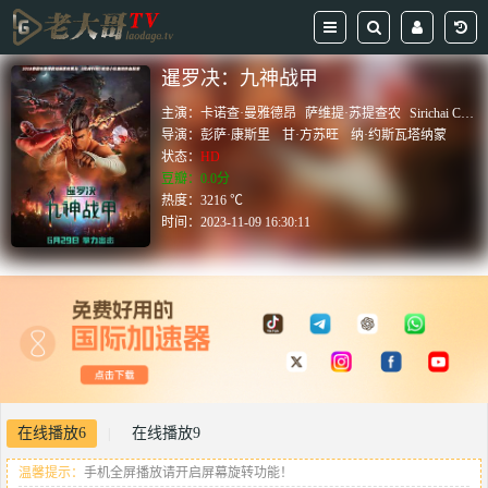
暹罗决：九神战甲
主演：
卡诺查·曼雅德昂
萨维提·苏提查农
Sirichai Charoenkijtanakul
导演：
彭萨·康斯里
甘·方苏旺
纳·约斯瓦塔纳蒙
状态：
HD
豆瓣：0.0分
热度：3216 ℃
时间：
2023-11-09 16:30:11
在线播放6
在线播放9
|
温馨提示：
手机全屏播放请开启屏幕旋转功能！