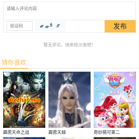
暂无评论，快来抢沙发吧！
猜你喜欢
霹雳天命之战
霹雳天越
奇妙萌可第二