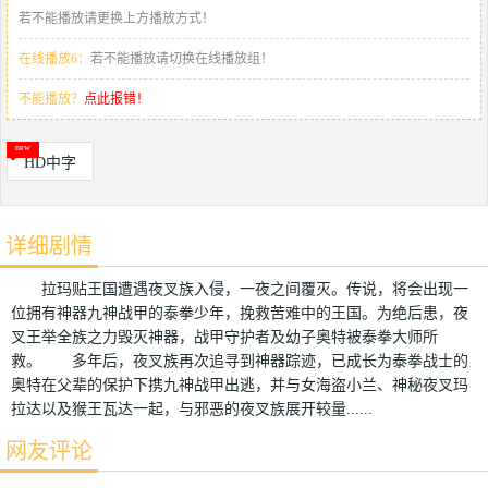
若不能播放请更换上方播放方式！
在线播放6：
若不能播放请切换在线播放组！
不能播放？
点此报错！
HD中字
详细剧情
拉玛贴王国遭遇夜叉族入侵，一夜之间覆灭。传说，将会出现一
位拥有神器九神战甲的泰拳少年，挽救苦难中的王国。为绝后患，夜
叉王举全族之力毁灭神器，战甲守护者及幼子奥特被泰拳大师所
救。 多年后，夜叉族再次追寻到神器踪迹，已成长为泰拳战士的
奥特在父辈的保护下携九神战甲出逃，并与女海盗小兰、神秘夜叉玛
拉达以及猴王瓦达一起，与邪恶的夜叉族展开较量......
网友评论