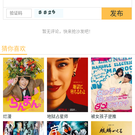
暂无评论，快来抢沙发吧！
猜你喜欢
烂漫
地狱占星师
被女孩子逆推
不行吗？