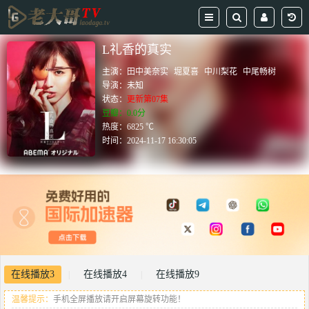
L礼香的真实
主演：
田中美奈实
堀夏喜
中川梨花
中尾畅树
导演：
未知
状态：
更新第07集
豆瓣：0.0分
热度：6825 ℃
时间：
2024-11-17 16:30:05
在线播放3
在线播放4
在线播放9
|
|
温馨提示：
手机全屏播放请开启屏幕旋转功能！