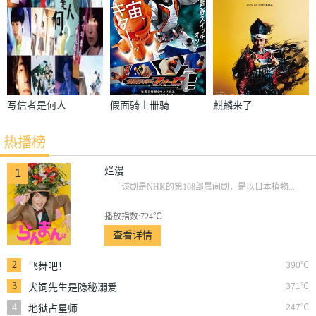
写信者是何人
假面骑士卌骑
麒麟来了
热播榜
烂漫
1
该剧是NHK的第108部晨间剧，是以日本植物...
播放指数:724℃
查看详情
2
390℃
飞舞吧！
3
371℃
犬饲先生是隐秘溺爱
上司
4
247℃
地狱占星师