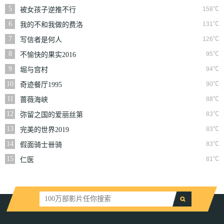
5
158℃
被女孩子逆推不行
吗？
6
131℃
我的不和我做的费洛
蒙男友
7
126℃
写信者是何人
8
95℃
不愉快的果实2016
9
94℃
堀与宫村
10
90℃
奇迹餐厅1995
11
88℃
蔷薇海峡
12
83℃
弥留之国的爱丽丝第
三季
13
83℃
完美的世界2019
14
83℃
假面骑士卌骑
15
81℃
仁医