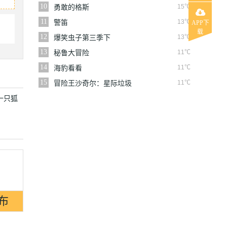
10
15℃
勇敢的格斯
11
13℃
警笛
APP下
载
12
13℃
爆笑虫子第三季下
13
11℃
秘鲁大冒险
14
11℃
海豹看看
15
11℃
冒险王沙奇尔：星际垃圾
战
一只狐