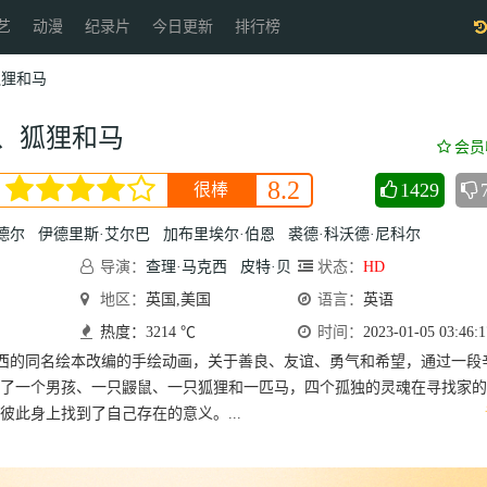
艺
动漫
纪录片
今日更新
排行榜
狐狸和马
、狐狸和马
会员
8.2
1429
很棒
德尔
伊德里斯·艾尔巴
加布里埃尔·伯恩
裘德·科沃德·尼科尔
导演：
查理·马克西
皮特·贝
状态：
HD
恩顿
地区：
英国,美国
语言：
英语
热度：3214 ℃
时间：
2023-01-05 03:46:1
克西的同名绘本改编的手绘动画，关于善良、友谊、勇气和希望，通过一段
了一个男孩、一只鼹鼠、一只狐狸和一匹马，四个孤独的灵魂在寻找家的
彼此身上找到了自己存在的意义。...