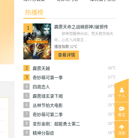
季
季上
热播榜
霹雳天命之战祸邪神2破邪传
1
邪神觉醒神州动，梵天救世纳天
命，心在人间莫言...
播放指数:52℃
查看详情
2
30℃
霹雳天越
3
27℃
奇妙萌可第一季
4
27℃
四周恋人
5
26℃
霹雳靖玄录下阕
个人
6
25℃
丛林节拍大电影
7
25℃
奇妙萌可第二季
留言
8
20℃
变形金刚：超能勇士第二
季
9
16℃
精神分裂症
顶部