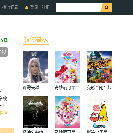
播放记录
登录
|
注册
猜你喜欢
收藏
749
霹雳天越
奇妙萌可第二
变形金刚：超
7
季
能勇士第二季
辛酸
过
详情
精神分裂症
奇妙萌可第一
爆笑虫子第三