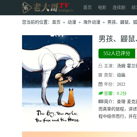
首页
电影
连续剧
综
您当前的位置：
首页
»
动漫
»
海外动漫
»
男孩、鼹鼠、
男孩、鼹鼠
552人已评分
主演：
汤姆·霍兰
类型：
动画
年份：
2022
豆瓣：8.2分
简介：
查理·麦
而真挚的旅程，讲述
程中结伴而行，并在