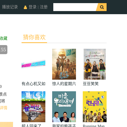
播放记录
登录
|
注册
猜你喜欢
收藏
155
有点心机又如
惊人的星期六
豆豆笑笑
0
何
景点
们将
详情
超人回来了
我家的熊孩子
Running Man