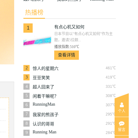
热播榜
有点心机又如何
1
日本节目以“有点心机又如何”作为主
题，邀请5位颇...
播放指数:510℃
查看详情
2
461℃
惊人的星期六
3
419℃
豆豆笑笑
4
331℃
超人回来了
5
308℃
闲着干嘛呢？
RunningMan
6
307℃
个人
7
295℃
我家的熊孩子
8
291℃
认识的哥哥
留言
Running Man
9
284℃