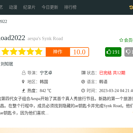
艺
动漫
纪录片
今日更新
排行榜
2022
Road2022
aespa's Synk Road
会员
10.0
191
神作
刘知珉
导演：
宁艺卓
状态：
已完结 共12期
地区：
韩国
语言：
韩语
热度：842 ℃
时间：
2023-03-24 04:21:4
第四代女子组合Aespa开始了其首个真人秀旅行节目。新路的第一个旅游
。在整个行程中，成员必须找到隐藏的ae钥匙卡并完成Synk Road。他
e钥匙卡，因为他们喜欢...