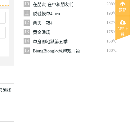
10
208℃
在朋友-在中和朋友们
顶部
11
190℃
脱鞋恢单4men
12
182℃
两天一夜4
APP下
13
175℃
黄金渔场
载
14
168℃
单身即地狱第五季
15
160℃
BiongBiong地球游戏厅第
三季
必须找