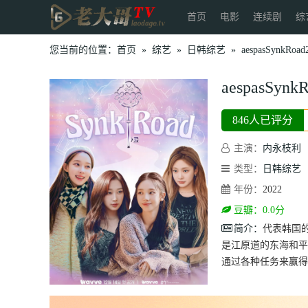
首页
电影
连续剧
综
您当前的位置：
首页
»
综艺
»
日韩综艺
»
aespasSynkRoad
aespasSynk
846人已评分
主演：
内永枝利
类型：
日韩综艺
年份：
2022
豆瓣：0.0分
简介：
代表韩国的
是江原道的东海和平昌
通过各种任务来赢得a