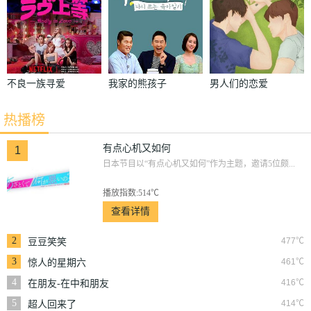
不良一族寻爱
我家的熊孩子
男人们的恋爱
记
热播榜
有点心机又如何
1
日本节目以“有点心机又如何”作为主题，邀请5位颇...
播放指数:514℃
查看详情
2
477℃
豆豆笑笑
3
461℃
惊人的星期六
4
416℃
在朋友-在中和朋友
们
5
414℃
超人回来了