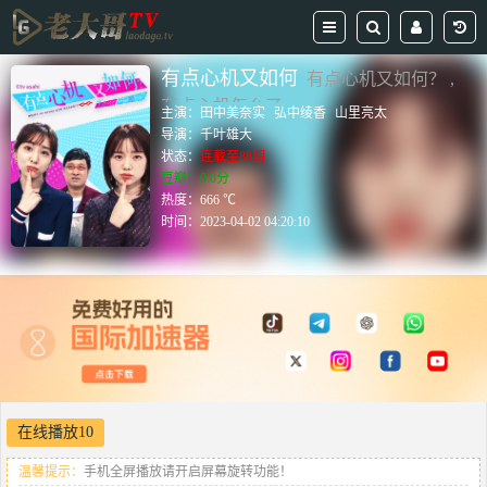
有点心机又如何
有点心机又如何？ ,
有点心机怎么了
主演：
田中美奈实
弘中绫香
山里亮太
导演：
千叶雄大
状态：
连载至88期
豆瓣：0.0分
热度：666 ℃
时间：
2023-04-02 04:20:10
在线播放10
温馨提示：
手机全屏播放请开启屏幕旋转功能！