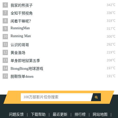
6
342℃
我家的熊孩子
7
336℃
全知干预视角
8
318℃
闲着干嘛呢？
RunningMan
9
317℃
Running Man
10
300℃
11
292℃
认识的哥哥
12
219℃
黄金渔场
13
208℃
单身即地狱第五季
14
197℃
BiongBiong地球游戏
厅第三季
15
191℃
脱鞋恢单4men
问题反馈
|
下载帮助
|
最近更新
|
排行榜
|
网站地图
|